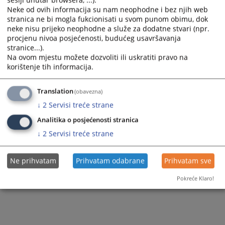
sesiji unutar browsera, ...).
Neke od ovih informacija su nam neophodne i bez njih web
stranica ne bi mogla fukcionisati u svom punom obimu, dok
neke nisu prijeko neophodne a služe za dodatne stvari (npr.
procjenu nivoa posjećenosti, budućeg usavršavanja
stranice...).
Na ovom mjestu možete dozvoliti ili uskratiti pravo na
korištenje tih informacija.
Translation
(obavezna)
↓
2
Servisi treće strane
Analitika o posjećenosti stranica
↓
2
Servisi treće strane
Ne prihvatam
Prihvatam odabrane
Prihvatam sve
Pokreće Klaro!