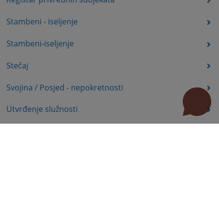
Stambeni - iseljenje
Stambeni-iseljenje
Stečaj
Svojina / Posjed - nepokretnosti
Utvrđenje služnosti
Uznemiravanje prava vlasništva
Zadržavanje duševno bolesnih osoba u zdravstvenoj
ustanovi
Zašita autorskih prava
Zaštita prava služnosti