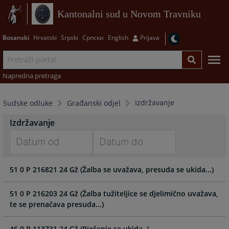
Kantonalni sud u Novom Travniku
Bosanski
Hrvatski
Srpski
Српски
English
Prijava
Napredna pretraga
Izdržavanje
Sudske odluke
Građanski odjel
Izdržavanje
Navigate
Navigate
51 0 P 216821 24 Gž (Žalba se uvažava, presuda se ukida...)
forward
forward
to
to
interact
interact
51 0 P 216203 24 Gž (Žalba tužiteljice se djelimično uvažava,
with
with
te se prenačava presuda...)
the
the
calendar
calendar
46 0 P 113731 24 Gž (Rješenje se ukida..)