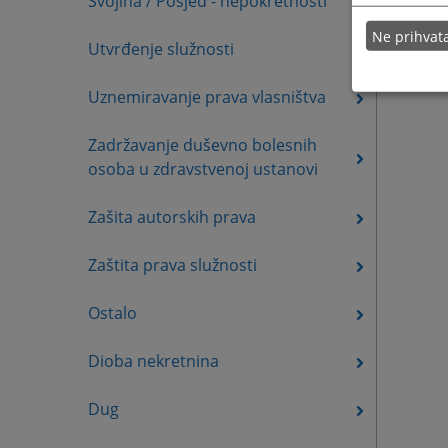
Svojina / Posjed - nepokretnosti
Ne prihva
Utvrđenje služnosti
Uznemiravanje prava vlasništva
Zadržavanje duševno bolesnih
osoba u zdravstvenoj ustanovi
Zašita autorskih prava
Zaštita prava služnosti
Ostalo
Dioba nekretnina
Dug