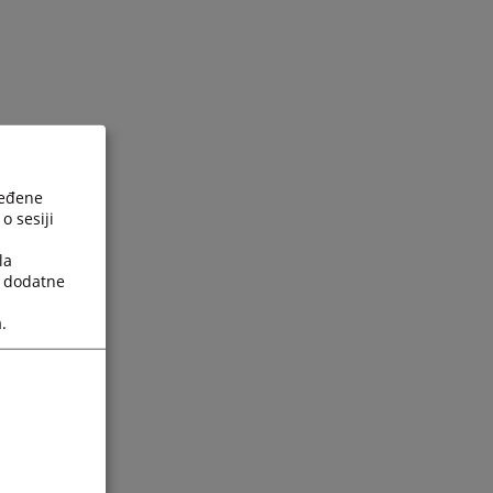
ređene
o sesiji
la
a dodatne
.