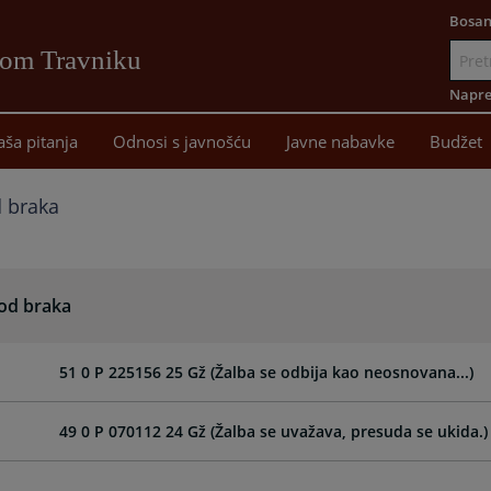
Bosan
vom Travniku
Idi
na
Napre
sadržaj
aša pitanja
Odnosi s javnošću
Javne nabavke
Budžet
 braka
od braka
51 0 P 225156 25 Gž (Žalba se odbija kao neosnovana...)
49 0 P 070112 24 Gž (Žalba se uvažava, presuda se ukida.)