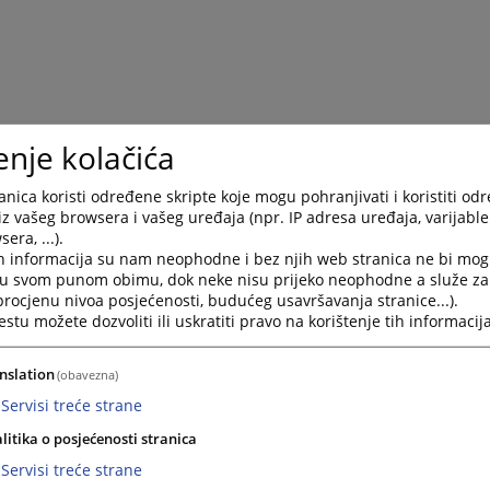
enje kolačića
nica koristi određene skripte koje mogu pohranjivati i koristiti od
iz vašeg browsera i vašeg uređaja (npr. IP adresa uređaja, varijable 
era, ...).
h informacija su nam neophodne i bez njih web stranica ne bi mog
i u svom punom obimu, dok neke nisu prijeko neophodne a služe z
 procjenu nivoa posjećenosti, budućeg usavršavanja stranice...).
tu možete dozvoliti ili uskratiti pravo na korištenje tih informacija
nslation
(obavezna)
Servisi treće strane
litika o posjećenosti stranica
Servisi treće strane