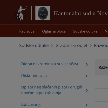
Kantonalni sud u No
Rad suda
Oglasna ploča
Sudske odluke
V
Razvod
Sudske odluke
Građanski odjel
Dioba nekretnina u suvlasništvu
Razv
Diskriminacija
Isplata neisplaćenih plata i drugih
novčanih potraživanja
Izdržavanje