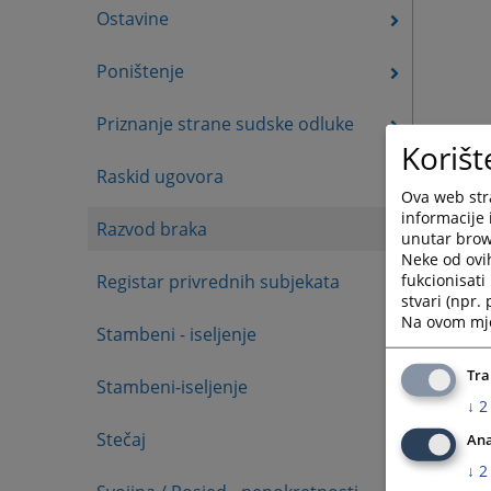
Ostavine
Poništenje
Priznanje strane sudske odluke
Korišt
Raskid ugovora
Ova web stra
informacije 
Razvod braka
unutar brows
Neke od ovi
fukcionisat
Registar privrednih subjekata
stvari (npr.
Na ovom mjes
Stambeni - iseljenje
Tra
Stambeni-iseljenje
↓
2
Stečaj
Ana
↓
2