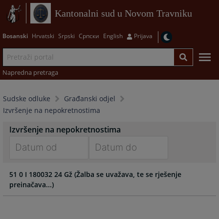
Kantonalni sud u Novom Travniku
Bosanski
Hrvatski
Srpski
Српски
English
Prijava
Napredna pretraga
Sudske odluke
Građanski odjel
Izvršenje na nepokretnostima
Izvršenje na nepokretnostima
Navigate
Navigate
51 0 I 180032 24 Gž (Žalba se uvažava, te se rješenje
forward
forward
preinačava...)
to
to
interact
interact
with
with
the
the