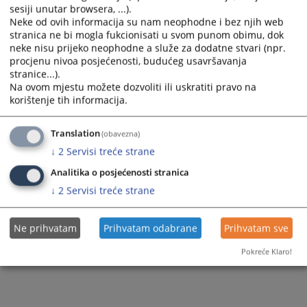
sesiji unutar browsera, ...).
Neke od ovih informacija su nam neophodne i bez njih web
stranica ne bi mogla fukcionisati u svom punom obimu, dok
neke nisu prijeko neophodne a služe za dodatne stvari (npr.
procjenu nivoa posjećenosti, budućeg usavršavanja
stranice...).
Na ovom mjestu možete dozvoliti ili uskratiti pravo na
korištenje tih informacija.
Translation
(obavezna)
↓
2
Servisi treće strane
Analitika o posjećenosti stranica
↓
2
Servisi treće strane
Ne prihvatam
Prihvatam odabrane
Prihvatam sve
Pokreće Klaro!