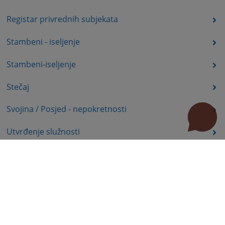
Registar privrednih subjekata
Stambeni - iseljenje
Stambeni-iseljenje
Stečaj
Svojina / Posjed - nepokretnosti
Utvrđenje služnosti
Uznemiravanje prava vlasništva
Zadržavanje duševno bolesnih osoba u zdravstvenoj
ustanovi
Zašita autorskih prava