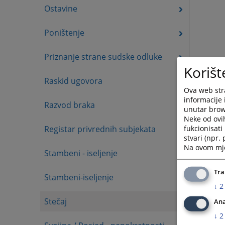
Ostavine
Poništenje
Priznanje strane sudske odluke
Korišt
Raskid ugovora
Ova web stra
informacije 
Razvod braka
unutar brows
Neke od ovi
fukcionisat
Registar privrednih subjekata
stvari (npr.
Na ovom mjes
Stambeni - iseljenje
Tra
Stambeni-iseljenje
↓
2
Stečaj
Ana
↓
2