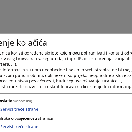
enje kolačića
nica koristi određene skripte koje mogu pohranjivati i koristiti od
iz vašeg browsera i vašeg uređaja (npr. IP adresa uređaja, varijable 
era, ...).
h informacija su nam neophodne i bez njih web stranica ne bi mog
i u svom punom obimu, dok neke nisu prijeko neophodne a služe z
 procjenu nivoa posjećenosti, budućeg usavršavanja stranice...).
tu možete dozvoliti ili uskratiti pravo na korištenje tih informacija
nslation
(obavezna)
Servisi treće strane
litika o posjećenosti stranica
Servisi treće strane