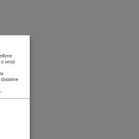
ređene
o sesiji
la
a dodatne
.