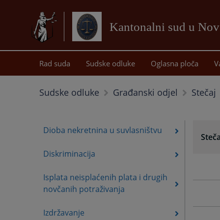
Kantonalni sud u No
Rad suda
Sudske odluke
Oglasna ploča
V
Stečaj
Sudske odluke
Građanski odjel
Dioba nekretnina u suvlasništvu
Steča
Diskriminacija
Isplata neisplaćenih plata i drugih
novčanih potraživanja
Izdržavanje