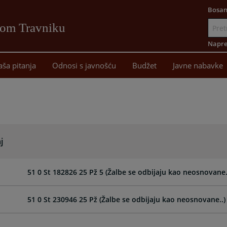
Bosan
vom Travniku
Idi
na
Napre
sadržaj
aša pitanja
Odnosi s javnošću
Budžet
Javne nabavke
j
51 0 St 182826 25 Pž 5 (Žalbe se odbijaju kao neosnovane..
51 0 St 230946 25 Pž (Žalbe se odbijaju kao neosnovane..)