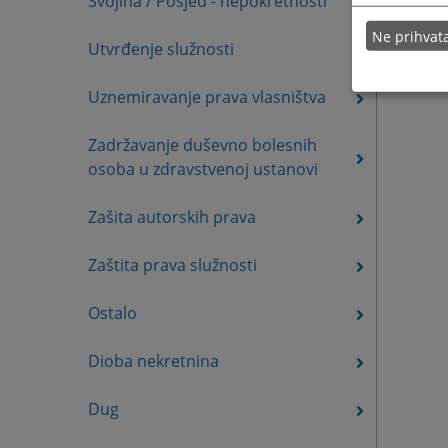
Svojina / Posjed - nepokretnosti
Ne prihva
Utvrđenje služnosti
Uznemiravanje prava vlasništva
Zadržavanje duševno bolesnih
osoba u zdravstvenoj ustanovi
Zašita autorskih prava
Zaštita prava služnosti
Ostalo
Dioba nekretnina
Dug