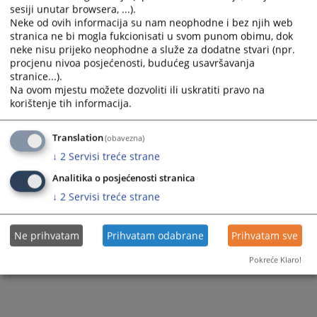
sesiji unutar browsera, ...).
Neke od ovih informacija su nam neophodne i bez njih web
stranica ne bi mogla fukcionisati u svom punom obimu, dok
neke nisu prijeko neophodne a služe za dodatne stvari (npr.
procjenu nivoa posjećenosti, budućeg usavršavanja
stranice...).
Na ovom mjestu možete dozvoliti ili uskratiti pravo na
korištenje tih informacija.
Translation
(obavezna)
↓
2
Servisi treće strane
Analitika o posjećenosti stranica
↓
2
Servisi treće strane
Ne prihvatam
Prihvatam odabrane
Prihvatam sve
Pokreće Klaro!