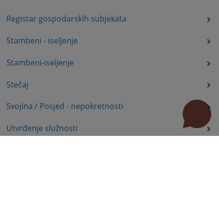
Registar gospodarskih subjekata
Stambeni - iseljenje
Stambeni-iseljenje
Stečaj
Svojina / Posjed - nepokretnosti
Utvrđenje služnosti
Uznemiravanje prava vlasništva
Zadržavanje duševno bolesnih osoba u zdravstvenoj
ustanovi
Zašita autorskih prava