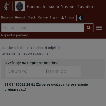
Kantonalni sud u Novom Travniku
Bosanski
Hrvatski
Srpski
Српски
English
Prijava
Napredna pretraga
Sudske odluke
Građanski odjel
Izvršenje na nepokretnostima
Izvršenje na nepokretnostima
Navigate
Navigate
51 0 I 180032 24 Gž (Žalba se uvažava, te se rješenje
forward
forward
preinačava...)
to
to
interact
interact
with
with
the
the