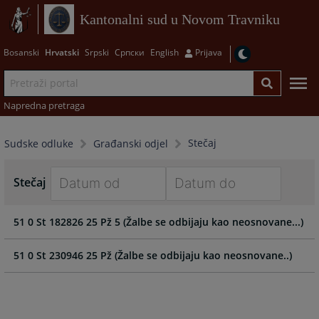
Kantonalni sud u Novom Travniku
Bosanski
Hrvatski
Srpski
Српски
English
Prijava
Napredna pretraga
Stečaj
Sudske odluke
Građanski odjel
Stečaj
Navigate
Navigate
51 0 St 182826 25 Pž 5 (Žalbe se odbijaju kao neosnovane...)
forward
forward
to
to
interact
interact
51 0 St 230946 25 Pž (Žalbe se odbijaju kao neosnovane..)
with
with
the
the
calendar
calendar
and
and