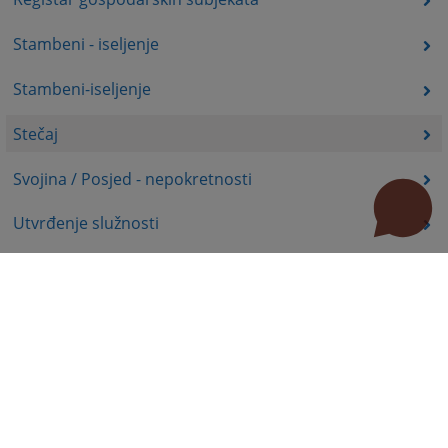
Stambeni - iseljenje
Stambeni-iseljenje
Stečaj
Svojina / Posjed - nepokretnosti
Utvrđenje služnosti
Uznemiravanje prava vlasništva
Zadržavanje duševno bolesnih osoba u zdravstvenoj
ustanovi
Zašita autorskih prava
Zaštita prava služnosti