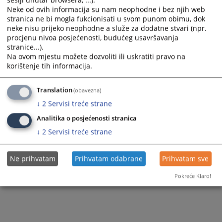
sesiji unutar browsera, ...).
Neke od ovih informacija su nam neophodne i bez njih web
stranica ne bi mogla fukcionisati u svom punom obimu, dok
neke nisu prijeko neophodne a služe za dodatne stvari (npr.
procjenu nivoa posjećenosti, budućeg usavršavanja
stranice...).
Na ovom mjestu možete dozvoliti ili uskratiti pravo na
korištenje tih informacija.
Translation
(obavezna)
↓
2
Servisi treće strane
Analitika o posjećenosti stranica
↓
2
Servisi treće strane
Ne prihvatam
Prihvatam odabrane
Prihvatam sve
Pokreće Klaro!