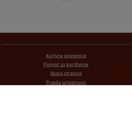
Korisne poveznice
Pomoć za korištenje
Mapa stranice
Pravila privatnosti
Redizajn web stranice je finansirala Evropska unija. Za njen sadržaj isključivo je odgovorno
Visoko sudsko i tužilačko vijeće BiH i ona ne odražava nužno stavove Evropske unije.