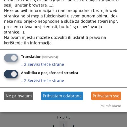
calendar
calendar
sesiji unutar browsera, ...).
Instrukcije za postupanje
and
and
Neke od ovih informacija su nam neophodne i bez njih web
20.02.2026.
stranica ne bi mogla fukcionisati u svom punom obimu, dok
select
select
neke nisu prijeko neophodne a služe za dodatne stvari (npr.
a
a
procjenu nivoa posjećenosti, budućeg usavršavanja
date.
date.
stranice...).
Press
Press
Na ovom mjestu možete dozvoliti ili uskratiti pravo na
the
the
korištenje tih informacija.
question
question
mark
mark
Translation
(obavezna)
key
key
↓
2
Servisi treće strane
to
to
get
get
Analitika o posjećenosti stranica
the
the
↓
2
Servisi treće strane
keyboard
keyboard
shortcuts
shortcuts
Ne prihvatam
Prihvatam odabrane
Prihvatam sve
for
for
changing
changing
Pokreće Klaro!
dates.
dates.
1 - 3 / 3
1