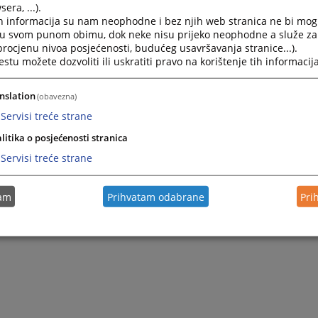
era, ...).
h informacija su nam neophodne i bez njih web stranica ne bi mog
i u svom punom obimu, dok neke nisu prijeko neophodne a služe z
 procjenu nivoa posjećenosti, budućeg usavršavanja stranice...).
tu možete dozvoliti ili uskratiti pravo na korištenje tih informacija
nslation
(obavezna)
Servisi treće strane
litika o posjećenosti stranica
Servisi treće strane
tam
Prihvatam odabrane
Pri