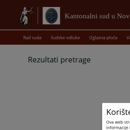
Kantonalni sud u No
Rad suda
Sudske odluke
Oglasna ploča
V
Rezultati pretrage
Korišt
Ova web stra
informacije 