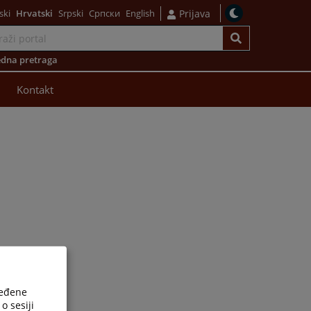
ski
Hrvatski
Srpski
Српски
English
Prijava
dna pretraga
Kontakt
ređene
o sesiji