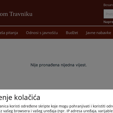
Bosan
vom Travniku
Idi
na
Napre
sadržaj
aša pitanja
Odnosi s javnošću
Budžet
Javne nabavke
Nije pronađena nijedna vijest.
enje kolačića
nica koristi određene skripte koje mogu pohranjivati i koristiti od
iz vašeg browsera i vašeg uređaja (npr. IP adresa uređaja, varijable 