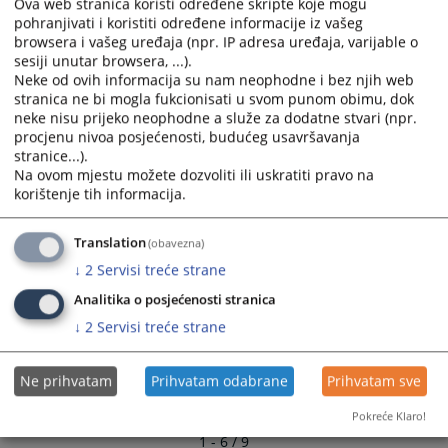
Ova web stranica koristi određene skripte koje mogu
Plan nabava za 2024.godinu
and
and
pohranjivati i koristiti određene informacije iz vašeg
19.01.2024.
select
select
browsera i vašeg uređaja (npr. IP adresa uređaja, varijable o
a
a
sesiji unutar browsera, ...).
Dopuna Plana javnih nabava za 2023.godinu
Neke od ovih informacija su nam neophodne i bez njih web
date.
date.
stranica ne bi mogla fukcionisati u svom punom obimu, dok
15.06.2023.
Press
Press
neke nisu prijeko neophodne a služe za dodatne stvari (npr.
the
the
procjenu nivoa posjećenosti, budućeg usavršavanja
Izmjena Plana javnih nabava za 2023.godinu
question
question
stranice...).
13.06.2023.
mark
mark
Na ovom mjestu možete dozvoliti ili uskratiti pravo na
key
key
korištenje tih informacija.
Plan nabava za 2023.godinu
to
to
09.03.2023.
get
get
Translation
(obavezna)
the
the
↓
2
Servisi treće strane
keyboard
keyboard
Analitika o posjećenosti stranica
shortcuts
shortcuts
for
for
↓
2
Servisi treće strane
changing
changing
dates.
dates.
Ne prihvatam
Prihvatam odabrane
Prihvatam sve
Pokreće Klaro!
1 - 6 / 9