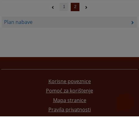
1
2
Plan nabave
Korisne poveznice
Pomoć za korištenje
Mapa stranice
Pravila privatnosti