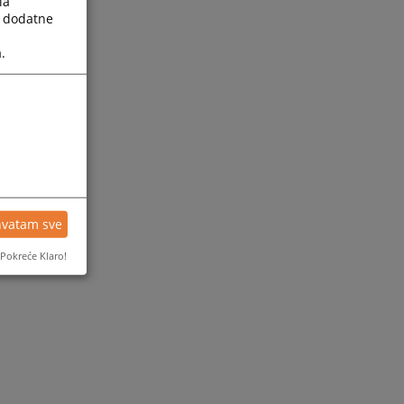
la
a dodatne
.
hvatam sve
Pokreće Klaro!