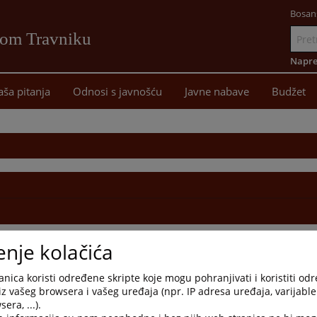
Bosan
vom Travniku
Idi
na
Napre
sadržaj
aša pitanja
Odnosi s javnošću
Javne nabave
Budžet
enje kolačića
nica koristi određene skripte koje mogu pohranjivati i koristiti od
iz vašeg browsera i vašeg uređaja (npr. IP adresa uređaja, varijable 
era, ...).