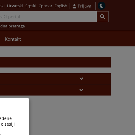
ski
Hrvatski
Srpski
Српски
English
Prijava
dna pretraga
Kontakt
ređene
o sesiji