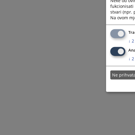
Neke od ovi
fukcionisat
stvari (npr.
Na ovom mjes
Tra
↓
2
Ana
↓
2
Ne prihva