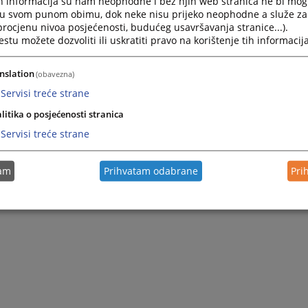
h informacija su nam neophodne i bez njih web stranica ne bi mog
i u svom punom obimu, dok neke nisu prijeko neophodne a služe z
 procjenu nivoa posjećenosti, budućeg usavršavanja stranice...).
tu možete dozvoliti ili uskratiti pravo na korištenje tih informacija
nslation
(obavezna)
Servisi treće strane
litika o posjećenosti stranica
Servisi treće strane
tam
Prihvatam odabrane
Pri