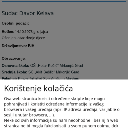
Sudac Davor Kelava
Osobni podaci:
: 14.10.1973.g. u Jajcu
Rođen
Oženjen, otac dvoje djece
Državljanstvo: BiH
Obrazovanje:
Osnovna škola:
OŠ „Petar Kočić“ Mrkonjić Grad
Srednja škola:
ŠC „Akif Bešlić“ Mrkonjić Grad
Fakultet:
Pravni fakultet Sveučilišta u Mostaru
Korištenje kolačića
Pravosudni ispit
: 03.06.2006. godine pred Komisijom Ministarstva
pravde RS u Banja Luci
Ova web stranica koristi određene skripte koje mogu
pohranjivati i koristiti određene informacije iz vašeg
Radno iskustvo u pravosuđu:
browsera i vašeg uređaja (npr. IP adresa uređaja, varijable o
- sudac i predsjednik Općinskog suda za prekršaje u Glamoču od
sesiji unutar browsera, ...).
02.02.2000. do 01.06.2006. godine
Neke od ovih informacija su nam neophodne i bez njih web
- sudac Općinskog sud u Bugojnu od 01.12.2006. do 01.05.2016.
stranica ne bi mogla fukcionisati u svom punom obimu, dok
godine