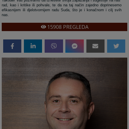
Također Vas pozivamo da iznesete svoja zapažanja i sugestije na naš
rad, kao i kritike ili pohvale, te da na taj način zajedno doprinesemo
efikasnijem ili djelotvornijem radu Suda, što je i konačnom i cilj svih
nas.
15908
PREGLEDA