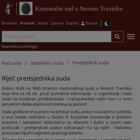
Kantonalni sud u Novom Travniku
Bosanski
Hrvatski
Srpski
Српски
English
Prijava
Napredna pretraga
Predsjednik suda
Rad suda
Uposlenici suda
Riječ predsjednika suda
Dobro došli na Web stranicu Kantonalnog suda u Novom Travniku
koja ima za cilj da pruži potrebne informacije o organizaciji i radu
suda na moderan, profesionalan i transparentan način kao i o svim
aktuelnim dešavanjima od interesa za javnost.
Svaki građanin ima pravo na pristup sudu, pravo na pravično suđenje,
a ova načela sadržana u članku 6. Europske konvencije o ljudskim
pravima i temeljnim slobodama su obvezni i dužni u svom radu
poštovati i primjenjivati sudovi ostvarujući na taj način vladavinu
prava kao ključni segment pravnog sistema.