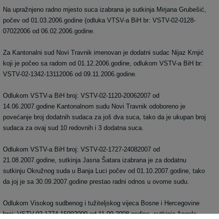
Na upražnjeno radno mjesto suca izabrana je sutkinja Mirjana Grubešić,
počev od 01.03.2006.godine (odluka VTSV-a BiH br: VSTV-02-0128-
07022006 od 06.02.2006.godine.
Za Kantonalni sud Novi Travnik imenovan je dodatni sudac Nijaz Krnjić
koji je počeo sa radom od 01.12.2006.godine, odlukom VSTV-a BiH br:
VSTV-02-1342-13112006 od 09.11.2006.godine.
Odlukom VSTV-a BiH broj: VSTV-02-1120-20062007 od
14.06.2007.godine Kantonalnom sudu Novi Travnik odoboreno je
povećanje broj dodatnih sudaca za još dva suca, tako da je ukupan broj
sudaca za ovaj sud 10 redovnih i 3 dodatna suca.
Odlukom VSTV-a BiH broj: VSTV-02-1727-24082007 od
21.08.2007.godine, sutkinja Jasna Šatara izabrana je za dodatnu
sutkinju Okružnog suda u Banja Luci počev od 01.10.2007.godine, tako
da joj je sa 30.09.2007.godine prestao radni odnos u ovome sudu.
Odlukom Visokog sudbenog i tužiteljskog vijeca Bosne i Hercegovine
broj: VSTV-02-1774-15092009 od 11.09.2008.godine, sutkinja Angela