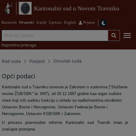
Kantonalni sud u Novom Travniku
Bosanski
Hrvatski
Srpski
Српски
English
Prijava
Napredna pretraga
Osnutak suda
Rad suda
Povijest
Opći podaci
Kantonalni sud u Travniku osnovan je Zakonom o sudovima ("Službene
novine ŽSB/SBK" br. 9/97), od 18.12.1997.godine kao organ sudske
vlasti koji vrši sudsku funkciju u skladu sa nadležnostima utvrđenim
Ustavom Bosne i Hercegovine, Ustavom Federacije Bosne i
Hercegovine, Ustavom KSB/SBK i Zakonom.
U procesu pravosudne reforme Kantonalni sud Travnik imao je
značajne promjene.