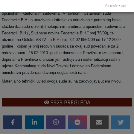
Kako je dana 03.12.2009. godine stupio na snagu novi Pravilnik o
Pokreće Klaro!
utvrđivanju kriterija za određivanje potrebitog broja službenika suda u
općinskim i kantonalim sudovima i Vrhovnom i Ustavnom sudu
Federacije BiH i o utvrđivanju kriterija za određivanje potrebitog broja
službenika suda u zemljišnoknjiž nim uredima u općinskim sudovima u
Federaciji BiH („ Službene novine Federacije BiH ” broj 75/09), te
obzirom na Odluku VSTV - a BiH broj : 04-02-9564/09 od 17.12.2009.
godine , kojom je broj redovnih sudaca za ovaj sud povećan je za 2
redovna suca , 15.02.2010. godine donesen je Pravilnik o izmjenama i
dopunama Pravilnika o unutarnjem ustrojstvu i sistematizaciji radnih
mjesta Kantonalnog suda Novi Travnik i dostavljen Federalnom
ministrstvu pravde radi davanja suglasnosti na isti.
Materijalno tehnički uvjeti ovoga suda su na zadovoljavajućem nivou.
3929
PREGLEDA