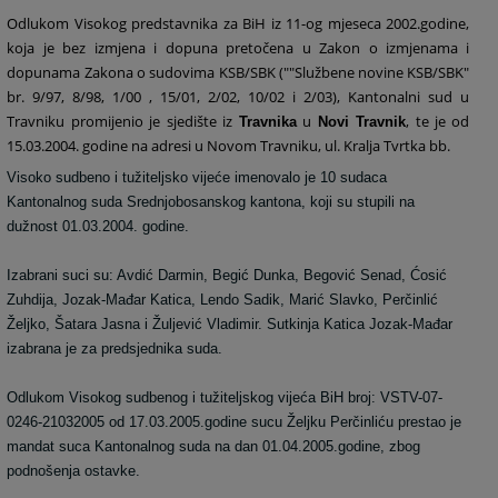
Odlukom Visokog predstavnika za BiH iz 11-og mjeseca 2002.godine,
koja je bez izmjena i dopuna pretočena u Zakon o izmjenama i
dopunama Zakona o sudovima KSB/SBK (""Službene novine KSB/SBK"
br. 9/97, 8/98, 1/00 , 15/01, 2/02, 10/02 i 2/03), Kantonalni sud u
Travniku promijenio je sjedište iz
u
, te je od
Travnika
Novi Travnik
15.03.2004. godine na adresi u Novom Travniku, ul. Kralja Tvrtka bb.
Visoko sudbeno i tužiteljsko vijeće imenovalo je 10 sudaca
Kantonalnog suda Srednjobosanskog kantona, koji su stupili na
dužnost 01.03.2004. godine.
Izabrani suci su: Avdić Darmin, Begić Dunka, Begović Senad, Ćosić
Zuhdija, Jozak-Mađar Katica, Lendo Sadik, Marić Slavko, Perčinlić
Željko, Šatara Jasna i Žuljević Vladimir. Sutkinja Katica Jozak-Mađar
izabrana je za predsjednika suda.
Odlukom Visokog sudbenog i tužiteljskog vijeća BiH broj: VSTV-07-
0246-21032005 od 17.03.2005.godine sucu Željku Perčinliću prestao je
mandat suca Kantonalnog suda na dan 01.04.2005.godine, zbog
podnošenja ostavke.