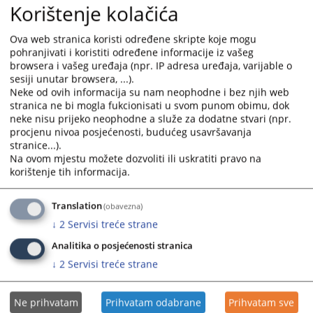
Korištenje kolačića
Petrovic imenovana je za redovitu sutkinju Kantonalnog suda Novi
Travnik, pocev od 15.10.2008.godine.
Ova web stranica koristi određene skripte koje mogu
Odlukom Visokog sudbenog i tužiteljskog vijeca Bosne i Hercegovine
pohranjivati i koristiti određene informacije iz vašeg
broj: VSTV-02-0605-16032009 od 12.03.2008.godine, Mehmedalija
browsera i vašeg uređaja (npr. IP adresa uređaja, varijable o
Huseinovic imenovan je za dodatnog suca Kantonalnog suda Novi
sesiji unutar browsera, ...).
Travnik, pocev od 01.05.2009.godine.
Neke od ovih informacija su nam neophodne i bez njih web
stranica ne bi mogla fukcionisati u svom punom obimu, dok
Odlukom Visokog sudbenog i tužiteljskog vijeca Bosne i Hercegovine
neke nisu prijeko neophodne a služe za dodatne stvari (npr.
broj: 04-02-9564/09 od 17.12.2009.godine, odobreno je povecanje broja
procjenu nivoa posjećenosti, budućeg usavršavanja
redovitih sudaca u Kantonalnom sudu Novi Travnik sa dosadašnjih
stranice...).
deset (10) za još dva suca, tako da ce sada ukupan broj redovitih
Na ovom mjestu možete dozvoliti ili uskratiti pravo na
korištenje tih informacija.
sudaca biti dvanaest (12).
Pravilnik o unutarnjem ustrojstvu i sistematizaciji radnih mjesta
Translation
(obavezna)
Kantonalnog suda Novi Travnik usuglašen je sa Zakonom o državnoj
službi u Federaciji BiH i Zakonom o namještenicima u tijelima državne
↓
2
Servisi treće strane
službe u Federaciji BiH, i na isti je data suglasnost od strane Federalne
Analitika o posjećenosti stranica
ministrice pravde. Pravilnikom je omogućen prijem u ovaj sud stručnih
↓
2
Servisi treće strane
suradnika i ostalog administrativno tehničkog osoblja na određeno
vrijeme i po osnovu ugovora, a radi rješavanja zaostalih predmeta.
Ne prihvatam
Prihvatam odabrane
Prihvatam sve