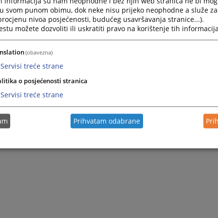
h informacija su nam neophodne i bez njih web stranica ne bi mog
i u svom punom obimu, dok neke nisu prijeko neophodne a služe z
 procjenu nivoa posjećenosti, budućeg usavršavanja stranice...).
tu možete dozvoliti ili uskratiti pravo na korištenje tih informacija
nslation
(obavezna)
Servisi treće strane
litika o posjećenosti stranica
Servisi treće strane
tam
Prihvatam odabrane
Pri