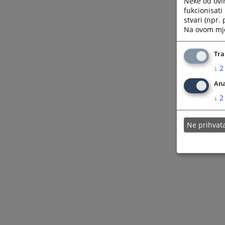
Neke od ovi
Cepej
fukcionisat
stvari (npr.
Na ovom mjes
Tra
↓
2
Ana
↓
2
Ne prihva