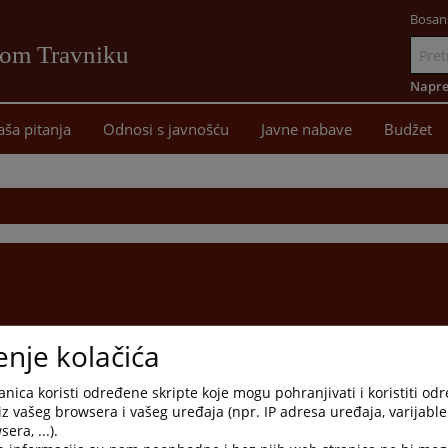
Bosan
vom Travniku
Idi
na
Napre
sadržaj
aša pitanja
Odnosi s javnošću
Javne nabave
Budžet
enje kolačića
nica koristi određene skripte koje mogu pohranjivati i koristiti od
iz vašeg browsera i vašeg uređaja (npr. IP adresa uređaja, varijable 
era, ...).