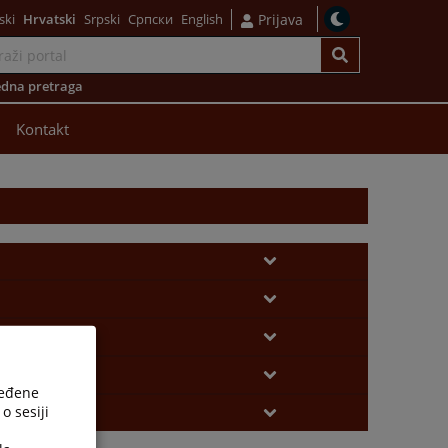
ski
Hrvatski
Srpski
Српски
English
Prijava
dna pretraga
Kontakt
ređene
o sesiji