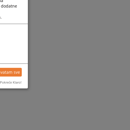
la
a dodatne
.
hvatam sve
Pokreće Klaro!