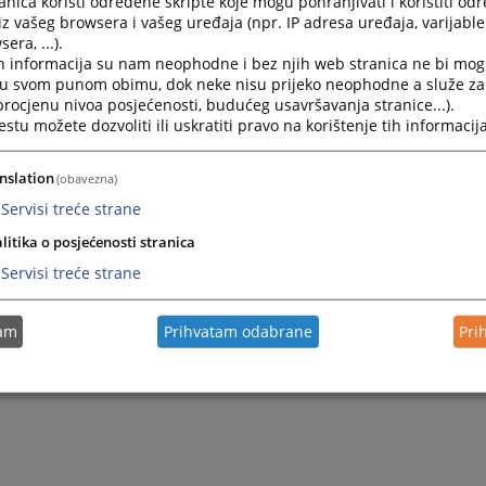
nica koristi određene skripte koje mogu pohranjivati i koristiti od
iz vašeg browsera i vašeg uređaja (npr. IP adresa uređaja, varijable 
era, ...).
h informacija su nam neophodne i bez njih web stranica ne bi mog
i u svom punom obimu, dok neke nisu prijeko neophodne a služe z
 procjenu nivoa posjećenosti, budućeg usavršavanja stranice...).
tu možete dozvoliti ili uskratiti pravo na korištenje tih informacija
nslation
(obavezna)
Servisi treće strane
litika o posjećenosti stranica
Servisi treće strane
tam
Prihvatam odabrane
Pri