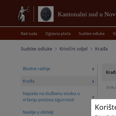
Kantonalni sud u No
Rad suda
Oglasna ploča
Sudske odluke
V
Krađa
Sudske odluke
Krivični odjel
Bludne radnje
Krađ
Krađa
20.06.
Napada na službenu osobu u
vršenju poslova sigurnosti
Korišt
Nasilje u obitelji