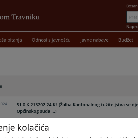
Bosan
vom Travniku
Idi
na
Napre
sadržaj
aša pitanja
Odnosi s javnošću
Javne nabave
Budžet
a
2024.
51 0 K 213202 24 Kž (Žalba Kantonalnog tužiteljstva se d
Općinskog suda ...)
enje kolačića
46 0 K 084475 24 Kž (Žalba branitelja optuženog odbija se