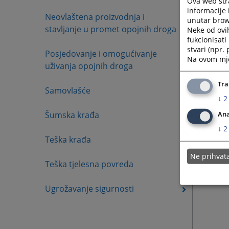
Ova web stra
informacije 
Neovlaštena proizvodnja i
unutar brows
stavljanje u promet opojnih droga
Neke od ovi
fukcionisat
stvari (npr.
Posjedovanje i omogućivanje
Na ovom mjes
uživanja opojnih droga
Tra
Samovlašće
↓
2
Šumska krađa
Ana
↓
2
Teška krađa
Ne prihva
Teška tjelesna povreda
Ugrožavanje sigurnosti