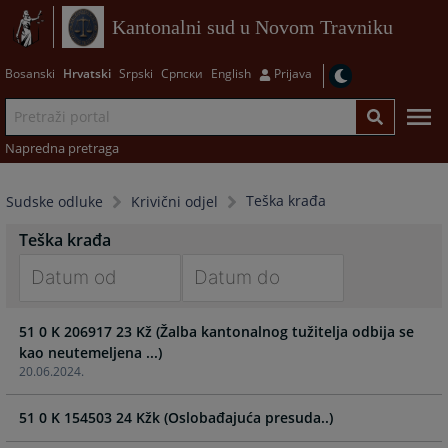
Kantonalni sud u Novom Travniku
Bosanski
Hrvatski
Srpski
Српски
English
Prijava
Napredna pretraga
Teška krađa
Sudske odluke
Krivični odjel
Teška krađa
Navigate
Navigate
51 0 K 206917 23 Kž (Žalba kantonalnog tužitelja odbija se
forward
forward
kao neutemeljena ...)
to
to
20.06.2024.
interact
interact
with
with
51 0 K 154503 24 Kžk (Oslobađajuća presuda..)
the
the
calendar
calendar