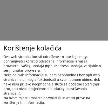
and
and
select
select
a
a
date.
date.
Press
Press
the
the
question
question
mark
mark
Korištenje kolačića
key
key
to
to
Ova web stranica koristi određene skripte koje mogu
get
get
pohranjivati i koristiti određene informacije iz vašeg
the
the
browsera i vašeg uređaja (npr. IP adresa uređaja, varijable o
keyboard
keyboard
sesiji unutar browsera, ...).
shortcuts
shortcuts
Neke od ovih informacija su nam neophodne i bez njih web
for
for
stranica ne bi mogla fukcionisati u svom punom obimu, dok
changing
changing
neke nisu prijeko neophodne a služe za dodatne stvari (npr.
procjenu nivoa posjećenosti, budućeg usavršavanja
dates.
dates.
stranice...).
Na ovom mjestu možete dozvoliti ili uskratiti pravo na
korištenje tih informacija.