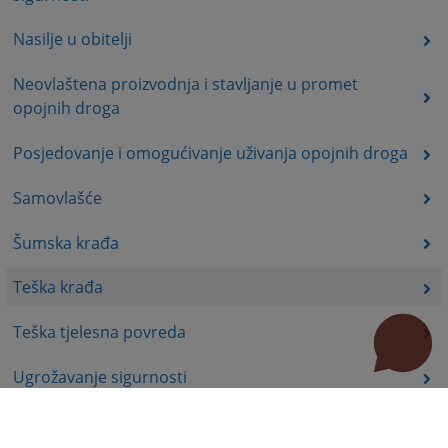
Nasilje u obitelji
Neovlaštena proizvodnja i stavljanje u promet
opojnih droga
Posjedovanje i omogućivanje uživanja opojnih droga
Samovlašće
Šumska krađa
Teška krađa
Teška tjelesna povreda
Ugrožavanje sigurnosti