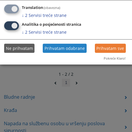
Translation
(obavezna)
↓
2
Servisi treće strane
Analitika o posjećenosti stranica
↓
2
Servisi treće strane
Ne prihvatam
Prihvatam odabrane
Prihvatam sve
Pokreće Klaro!
1 - 2 / 2
1
Bludne radnje
Krađa
Napada na službenu osobu u vršenju poslova
sigurnosti