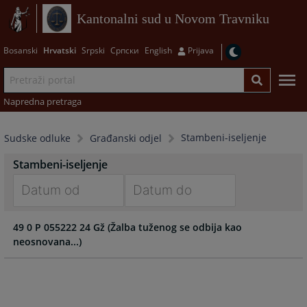
Kantonalni sud u Novom Travniku
Bosanski
Hrvatski
Srpski
Српски
English
Prijava
Napredna pretraga
Stambeni-iseljenje
Sudske odluke
Građanski odjel
Stambeni-iseljenje
Navigate
Navigate
49 0 P 055222 24 Gž (Žalba tuženog se odbija kao
forward
forward
neosnovana...)
to
to
interact
interact
with
with
the
the
calendar
calendar