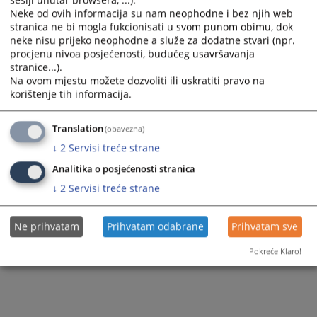
sesiji unutar browsera, ...).
Neke od ovih informacija su nam neophodne i bez njih web
stranica ne bi mogla fukcionisati u svom punom obimu, dok
neke nisu prijeko neophodne a služe za dodatne stvari (npr.
procjenu nivoa posjećenosti, budućeg usavršavanja
stranice...).
Na ovom mjestu možete dozvoliti ili uskratiti pravo na
korištenje tih informacija.
Translation
(obavezna)
↓
2
Servisi treće strane
Analitika o posjećenosti stranica
↓
2
Servisi treće strane
Ne prihvatam
Prihvatam odabrane
Prihvatam sve
Pokreće Klaro!