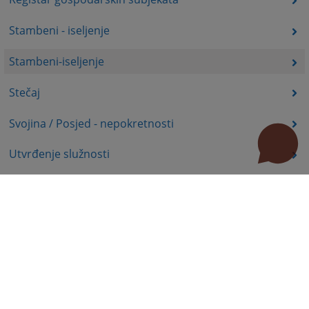
Stambeni - iseljenje
Stambeni-iseljenje
Stečaj
Svojina / Posjed - nepokretnosti
Utvrđenje služnosti
Uznemiravanje prava vlasništva
Zadržavanje duševno bolesnih osoba u zdravstvenoj
ustanovi
Zašita autorskih prava
Zaštita prava služnosti