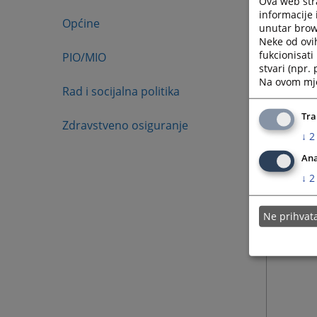
Ova web stra
informacije 
Općine
unutar brows
Neke od ovi
fukcionisat
PIO/MIO
stvari (npr.
Na ovom mjes
Rad i socijalna politika
Tra
Zdravstveno osiguranje
↓
2
Ana
↓
2
Ne prihva