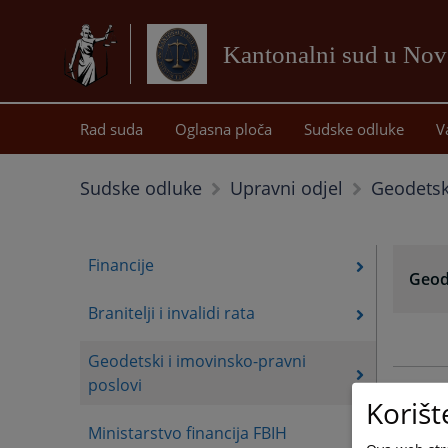
Kantonalni sud u No
Rad suda
Oglasna ploča
Sudske odluke
V
Geodetsk
Sudske odluke
Upravni odjel
Financije
Geod
Branitelji i invalidi rata
Geodetski i imovinsko-pravni
poslovi
Korišt
Ministarstvo financija FBIH