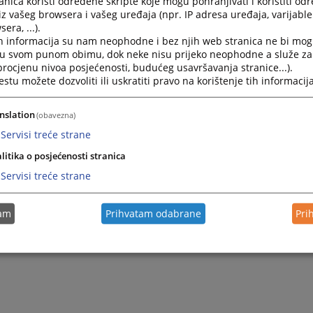
nica koristi određene skripte koje mogu pohranjivati i koristiti od
iz vašeg browsera i vašeg uređaja (npr. IP adresa uređaja, varijable 
era, ...).
h informacija su nam neophodne i bez njih web stranica ne bi mog
i u svom punom obimu, dok neke nisu prijeko neophodne a služe z
 procjenu nivoa posjećenosti, budućeg usavršavanja stranice...).
tu možete dozvoliti ili uskratiti pravo na korištenje tih informacija
nslation
(obavezna)
Servisi treće strane
litika o posjećenosti stranica
Servisi treće strane
tam
Prihvatam odabrane
Pri