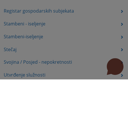
Registar gospodarskih subjekata
Stambeni - iseljenje
Stambeni-iseljenje
Stečaj
Svojina / Posjed - nepokretnosti
Utvrđenje služnosti
Uznemiravanje prava vlasništva
Zadržavanje duševno bolesnih osoba u zdravstvenoj
ustanovi
Zašita autorskih prava