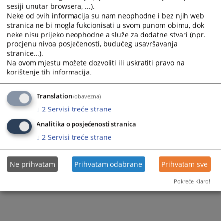
sesiji unutar browsera, ...).
Neke od ovih informacija su nam neophodne i bez njih web
stranica ne bi mogla fukcionisati u svom punom obimu, dok
neke nisu prijeko neophodne a služe za dodatne stvari (npr.
procjenu nivoa posjećenosti, budućeg usavršavanja
stranice...).
Na ovom mjestu možete dozvoliti ili uskratiti pravo na
korištenje tih informacija.
Translation
(obavezna)
↓
2
Servisi treće strane
Analitika o posjećenosti stranica
↓
2
Servisi treće strane
Ne prihvatam
Prihvatam odabrane
Prihvatam sve
Pokreće Klaro!