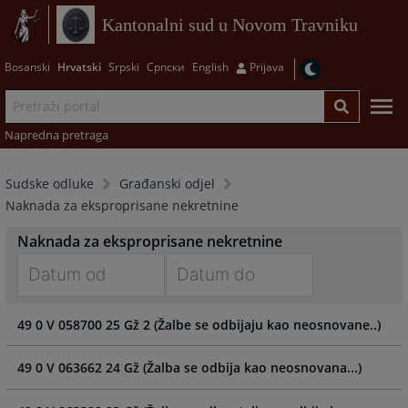
Kantonalni sud u Novom Travniku
Bosanski
Hrvatski
Srpski
Српски
English
Prijava
Napredna pretraga
Sudske odluke
Građanski odjel
Naknada za eksproprisane nekretnine
Naknada za eksproprisane nekretnine
Navigate
Navigate
49 0 V 058700 25 Gž 2 (Žalbe se odbijaju kao neosnovane..)
forward
forward
to
to
interact
interact
49 0 V 063662 24 Gž (Žalba se odbija kao neosnovana...)
with
with
the
the