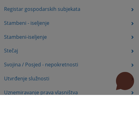
Registar gospodarskih subjekata
Stambeni - iseljenje
Stambeni-iseljenje
Stečaj
Svojina / Posjed - nepokretnosti
Utvrđenje služnosti
Uznemiravanje prava vlasništva
Zadržavanje duševno bolesnih osoba u zdravstvenoj
ustanovi
Zašita autorskih prava