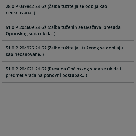
and
and
28 0 P 039842 24 Gž (Žalba tužitelja se odbija kao
select
select
neosnovana..)
a
a
date.
date.
51 0 P 204609 24 Gž (Žalba tuženih se uvažava, presuda
Press
Press
Općinskog suda ukida..)
the
the
question
question
51 0 P 204926 24 Gž (Žalbe tužitelja i tuženog se odbijaju
mark
mark
kao neosnovane..)
key
key
to
to
51 0 P 204621 24 Gž (Presuda Općinskog suda se ukida i
get
get
predmet vraća na ponovni postupak...)
the
the
keyboard
keyboard
shortcuts
shortcuts
for
for
changing
changing
dates.
dates.