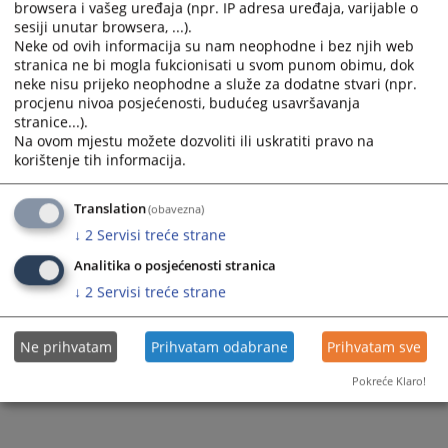
browsera i vašeg uređaja (npr. IP adresa uređaja, varijable o
sesiji unutar browsera, ...).
Neke od ovih informacija su nam neophodne i bez njih web
stranica ne bi mogla fukcionisati u svom punom obimu, dok
neke nisu prijeko neophodne a služe za dodatne stvari (npr.
procjenu nivoa posjećenosti, budućeg usavršavanja
stranice...).
Na ovom mjestu možete dozvoliti ili uskratiti pravo na
korištenje tih informacija.
Translation
(obavezna)
↓
2
Servisi treće strane
Analitika o posjećenosti stranica
↓
2
Servisi treće strane
Ne prihvatam
Prihvatam odabrane
Prihvatam sve
Pokreće Klaro!