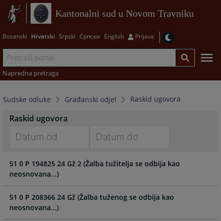
Kantonalni sud u Novom Travniku
Bosanski
Hrvatski
Srpski
Српски
English
Prijava
Napredna pretraga
Raskid ugovora
Sudske odluke
Građanski odjel
Raskid ugovora
Navigate
Navigate
51 0 P 194825 24 Gž 2 (Žalba tužitelja se odbija kao
forward
forward
neosnovana...)
to
to
interact
interact
with
with
51 0 P 208366 24 Gž (Žalba tuženog se odbija kao
the
the
neosnovana...)
calendar
calendar