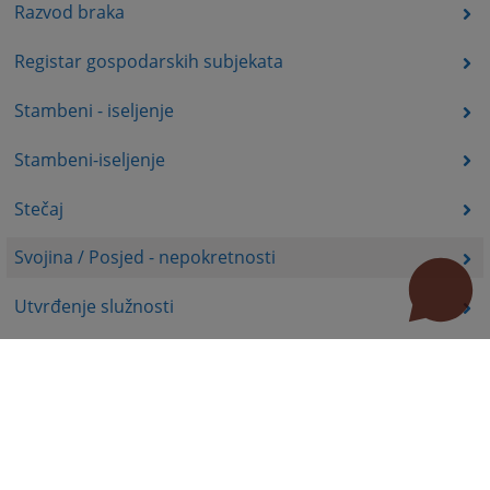
Razvod braka
Registar gospodarskih subjekata
Stambeni - iseljenje
Stambeni-iseljenje
Stečaj
Svojina / Posjed - nepokretnosti
Utvrđenje služnosti
Uznemiravanje prava vlasništva
Zadržavanje duševno bolesnih osoba u zdravstvenoj
ustanovi
Zašita autorskih prava