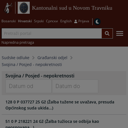
Kantonalni sud u Novom Travniku
Bosanski
Hrvatski
Srpski
Српски
English
Prijava
Napredna pretraga
Sudske odluke
Građanski odjel
Svojina / Posjed - nepokretnosti
Svojina / Posjed - nepokretnosti
Navigate
Navigate
128 0 P 037727 25 Gž (Žalba tužene se uvažava, presuda
forward
forward
Općinskog suda ukida...)
to
to
interact
interact
with
with
51 0 P 218221 24 Gž (Žalba tužioca se odbija kao
the
the
neosnovana...)