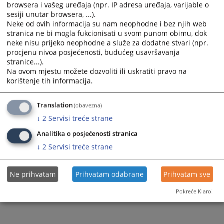
browsera i vašeg uređaja (npr. IP adresa uređaja, varijable o
sesiji unutar browsera, ...).
Neke od ovih informacija su nam neophodne i bez njih web
stranica ne bi mogla fukcionisati u svom punom obimu, dok
neke nisu prijeko neophodne a služe za dodatne stvari (npr.
procjenu nivoa posjećenosti, budućeg usavršavanja
stranice...).
Na ovom mjestu možete dozvoliti ili uskratiti pravo na
korištenje tih informacija.
Translation
(obavezna)
↓
2
Servisi treće strane
Analitika o posjećenosti stranica
↓
2
Servisi treće strane
Ne prihvatam
Prihvatam odabrane
Prihvatam sve
Pokreće Klaro!