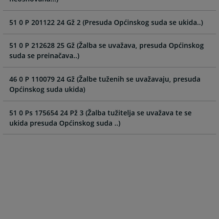
calendar
calendar
and
and
51 0 P 201122 24 Gž 2 (Presuda Općinskog suda se ukida..)
select
select
a
a
51 0 P 212628 25 Gž (Žalba se uvažava, presuda Općinskog
date.
date.
suda se preinačava..)
Press
Press
the
the
46 0 P 110079 24 Gž (Žalbe tuženih se uvažavaju, presuda
question
question
Općinskog suda ukida)
mark
mark
key
key
51 0 Ps 175654 24 Pž 3 (Žalba tužitelja se uvažava te se
to
to
ukida presuda Općinskog suda ..)
get
get
the
the
keyboard
keyboard
shortcuts
shortcuts
for
for
changing
changing
dates.
dates.