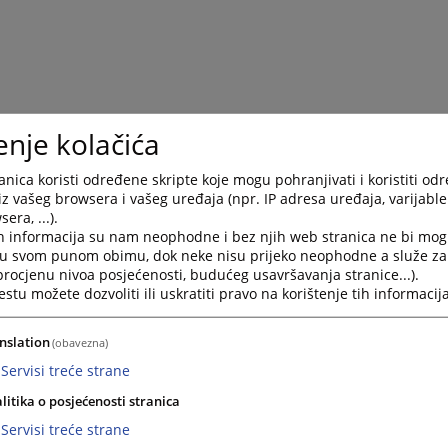
enje kolačića
nica koristi određene skripte koje mogu pohranjivati i koristiti od
iz vašeg browsera i vašeg uređaja (npr. IP adresa uređaja, varijable 
era, ...).
h informacija su nam neophodne i bez njih web stranica ne bi mog
i u svom punom obimu, dok neke nisu prijeko neophodne a služe z
 procjenu nivoa posjećenosti, budućeg usavršavanja stranice...).
tu možete dozvoliti ili uskratiti pravo na korištenje tih informacija
nslation
(obavezna)
Servisi treće strane
litika o posjećenosti stranica
Servisi treće strane