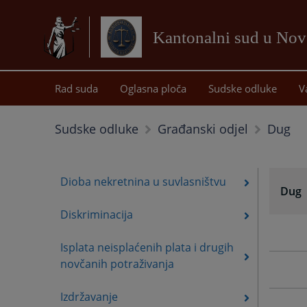
Kantonalni sud u No
Rad suda
Oglasna ploča
Sudske odluke
V
Dug
Sudske odluke
Građanski odjel
Dioba nekretnina u suvlasništvu
Dug
Diskriminacija
Isplata neisplaćenih plata i drugih
novčanih potraživanja
Izdržavanje