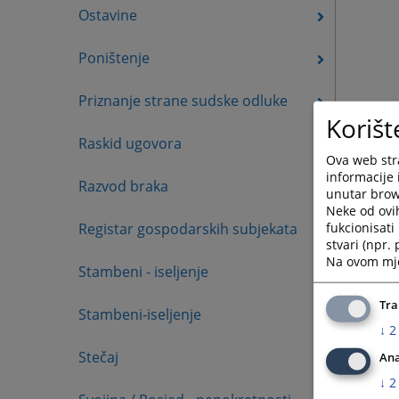
Ostavine
Poništenje
Priznanje strane sudske odluke
Korišt
Raskid ugovora
Ova web stra
informacije 
Razvod braka
unutar brows
Neke od ovi
fukcionisat
Registar gospodarskih subjekata
stvari (npr.
Na ovom mjes
Stambeni - iseljenje
Tra
Stambeni-iseljenje
↓
2
Stečaj
Ana
↓
2