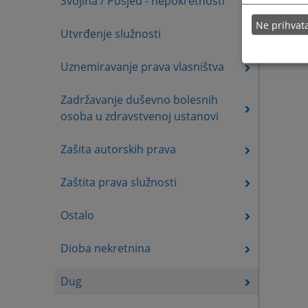
Svojina / Posjed - nepokretnosti
Ne prihva
Utvrđenje služnosti
Uznemiravanje prava vlasništva
Zadržavanje duševno bolesnih
osoba u zdravstvenoj ustanovi
Zašita autorskih prava
Zaštita prava služnosti
Ostalo
Dioba nekretnina
Dug