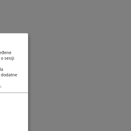
ređene
o sesiji
la
a dodatne
.