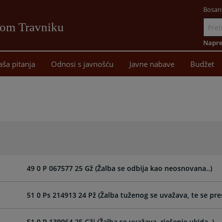
Bosan
vom Travniku
Idi
na
Napre
sadržaj
aša pitanja
Odnosi s javnošću
Javne nabave
Budžet
49 0 P 067577 25 Gž (Žalba se odbija kao neosnovana..)
51 0 Ps 214913 24 Pž (Žalba tuženog se uvažava, te se pre
51 0 P 139064 25 Gži (Žalba se uvažava, rješenje ukida..)