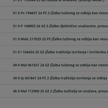
51 0 Ps 194837 24 Pž 2 (Žalba tuženog se odbija kao neos
51 0 P 148803 24 Gž 3 (Žalbe djelimično uvažavene, presud
51 0 Mals 217029 25 Pž (Žalba tuženog se odbija kao neos
51 0 I 104424 25 Gž (Žalbe tražitelja izvršenja i izvršenika 
49 0 Mal 061651 24 Gž (Žalba tuženog se odbija kao neosn
49 0 Ip 041841 24 Pž 2 (Žalba tražitelja izvršenja se odbij
46 0 Mal 112900 25 Gž 2 (Žalba tužitelja se uvažava, pres