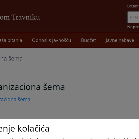
Bosan
vom Travniku
Idi
na
Napre
sadržaj
aša pitanja
Odnosi s javnošću
Budžet
Javne nabave
ona šema
anizaciona šema
zaciona šema
enje kolačića