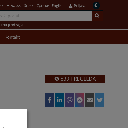
ski
Hrvatski
Srpski
Српски
English
Prijava
dna pretraga
Kontakt
839
PREGLEDA