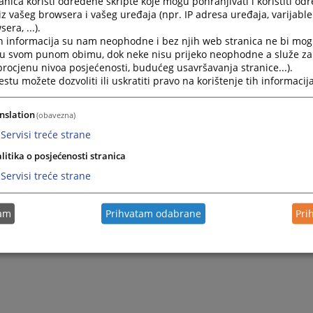
nica koristi određene skripte koje mogu pohranjivati i koristiti od
iz vašeg browsera i vašeg uređaja (npr. IP adresa uređaja, varijable 
era, ...).
h informacija su nam neophodne i bez njih web stranica ne bi mog
i u svom punom obimu, dok neke nisu prijeko neophodne a služe z
 procjenu nivoa posjećenosti, budućeg usavršavanja stranice...).
tu možete dozvoliti ili uskratiti pravo na korištenje tih informacija
nslation
(obavezna)
Servisi treće strane
litika o posjećenosti stranica
Servisi treće strane
tam
Prihvatam odabrane
Pri