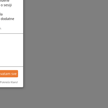
ređene
o sesiji
la
a dodatne
.
hvatam sve
Pokreće Klaro!