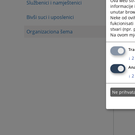
Ova web stra
Službenici i namještenici
informacije 
unutar brows
Bivši suci i uposlenici
Neke od ovi
fukcionisat
stvari (npr.
Organizaciona šema
Na ovom mjes
Tra
↓
2
Ana
↓
2
Ne prihva