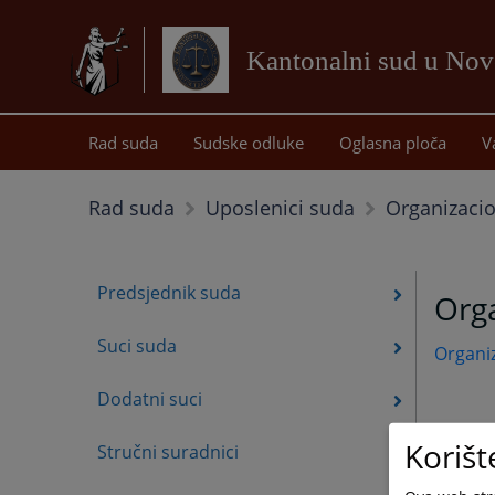
Kantonalni sud u No
Rad suda
Sudske odluke
Oglasna ploča
V
Organizaci
Rad suda
Uposlenici suda
Predsjednik suda
Org
Suci suda
Organi
Dodatni suci
Korišt
Stručni suradnici