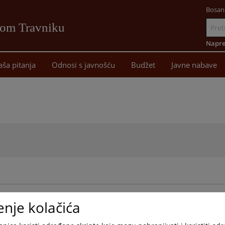
Bosan
vom Travniku
Idi
na
Napre
sadržaj
aša pitanja
Odnosi s javnošću
Budžet
Javne nabave
mjene II. (SN KSB-SBK 9-2025)
enje kolačića
mjene I. (SN KSB-SBK 7-2025)