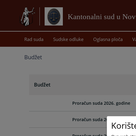
Kantonalni sud u No
Rad suda
Sudske odluke
Oglasna ploča
V
Budžet
Budžet
Proračun suda 2026. godine
Proračun suda 2025. godine-Iz
Korišt
Proračun suda 2025. godine-Iz