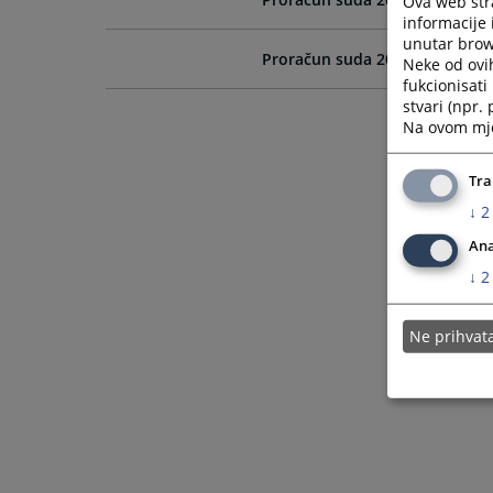
Ova web stra
informacije 
unutar brows
Proračun suda 2025. godine (S
Neke od ovi
fukcionisat
stvari (npr.
Na ovom mjes
Tra
↓
2
Ana
↓
2
Ne prihva