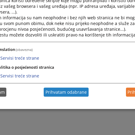
nica koristi određene skripte koje mogu pohranjivati i koristiti od
iz vašeg browsera i vašeg uređaja (npr. IP adresa uređaja, varijable 
era, ...).
N KSB-SBK 1-2025)
h informacija su nam neophodne i bez njih web stranica ne bi mog
i u svom punom obimu, dok neke nisu prijeko neophodne a služe z
 procjenu nivoa posjećenosti, budućeg usavršavanja stranice...).
tu možete dozvoliti ili uskratiti pravo na korištenje tih informacija
nslation
(obavezna)
Servisi treće strane
litika o posjećenosti stranica
Servisi treće strane
tam
Prihvatam odabrane
Pri