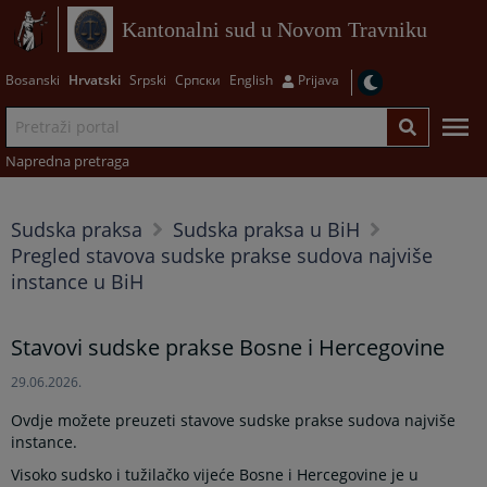
Kantonalni sud u Novom Travniku
Bosanski
Hrvatski
Srpski
Српски
English
Prijava
Napredna pretraga
Sudska praksa
Sudska praksa u BiH
Pregled stavova sudske prakse sudova najviše
instance u BiH
Stavovi sudske prakse Bosne i Hercegovine
29.06.2026.
Ovdje možete preuzeti stavove sudske prakse sudova najviše
instance.
Visoko sudsko i tužilačko vijeće Bosne i Hercegovine je u