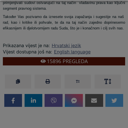
primjenjivati sudovi ostvarujući na taj način vladavinu prava kao ključni
segment pravnog sistema.
Također Vas pozivamo da iznesete svoja zapažanja i sugestije na naš
rad, kao i kritike ili pohvale, te da na taj način zajedno doprinesemo
efikasnijem ili djelotvornijem radu Suda, što je i konačnom i cilj svih nas.
Prikazana vijest je na
:
Hrvatski jezik
Vijest dostupna još na
:
English language
15896
PREGLEDA