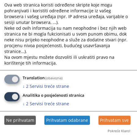
Ova web stranica koristi određene skripte koje mogu
pohranjivati i koristiti određene informacije iz vašeg
browsera i vašeg uređaja (npr. IP adresa uređaja, varijable o
sesiji unutar browsera, ...).
Neke od ovih informacija su nam neophodne i bez njih web
stranica ne bi mogla fukcionisati u svom punom obimu, dok
neke nisu prijeko neophodne a služe za dodatne stvari (npr.
procjenu nivoa posjećenosti, budućeg usavršavanja
stranice...).
Na ovom mjestu možete dozvoliti ili uskratiti pravo na
korištenje tih informacija.
Translation
(obavezna)
↓
2
Servisi treće strane
Dobro došli na Web stranicu Kantonalnog suda u Novom Travniku koja
Analitika o posjećenosti stranica
ima za cilj da pruži potrebne informacije o organizaciji i radu suda na
↓
2
Servisi treće strane
moderan, profesionalan i transparentan način kao i o svim aktuelnim
dešavanjima od interesa za javnost.
Ne prihvatam
Prihvatam odabrane
Prihvatam sve
Svaki građanin ima pravo na pristup sudu, pravo na pravično suđenje, a
ova načela sadržana u članku 6. Europske konvencije o ljudskim pravima
Pokreće Klaro!
i temeljnim slobodama su obvezni i dužni u svom radu poštovati i