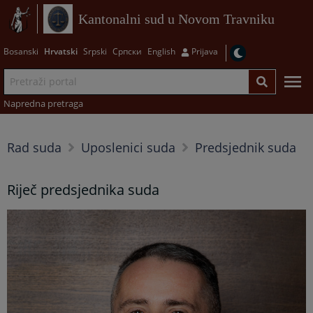
Kantonalni sud u Novom Travniku
Bosanski
Hrvatski
Srpski
Српски
English
Prijava
Napredna pretraga
Rad suda
Uposlenici suda
Predsjednik suda
Riječ predsjednika suda