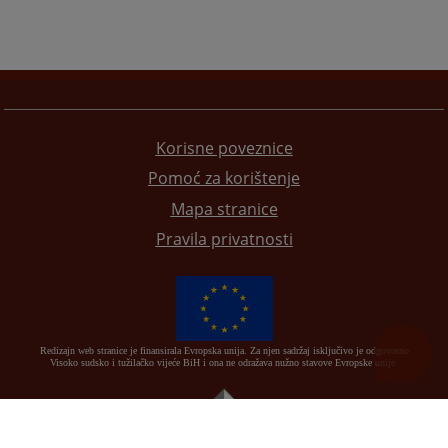
Korisne poveznice
Pomoć za korištenje
Mapa stranice
Pravila privatnosti
Redizajn web stranice je finansirala Evropska unija. Za njen sadržaj isključivo je odgovorno
Visoko sudsko i tužilačko vijeće BiH i ona ne odražava nužno stavove Evropske unije.