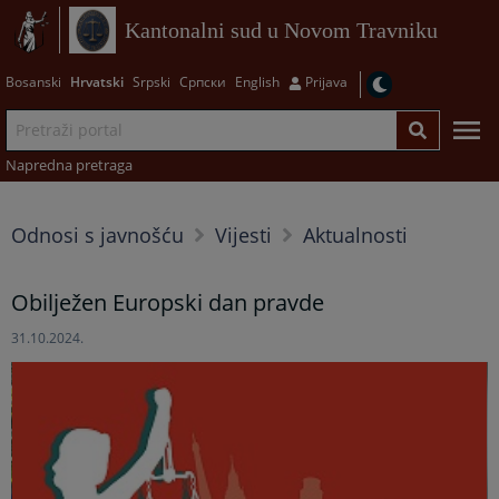
Kantonalni sud u Novom Travniku
Bosanski
Hrvatski
Srpski
Српски
English
Prijava
Napredna pretraga
Odnosi s javnošću
Vijesti
Aktualnosti
Obilježen Europski dan pravde
31.10.2024.