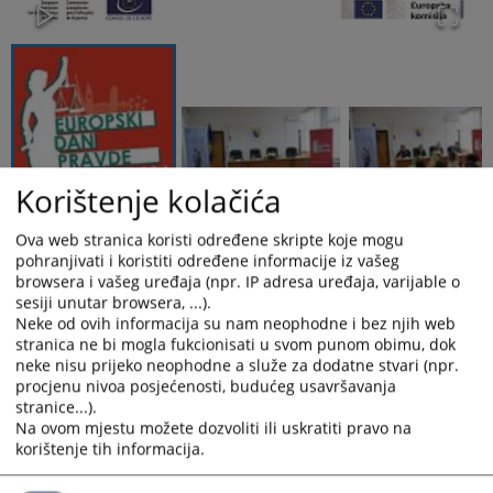
Korištenje kolačića
Ova web stranica koristi određene skripte koje mogu
pohranjivati i koristiti određene informacije iz vašeg
browsera i vašeg uređaja (npr. IP adresa uređaja, varijable o
sesiji unutar browsera, ...).
Kantonalni sud u Novom Travniku kao predstavnik Bosne i Hercegovine u
Neke od ovih informacija su nam neophodne i bez njih web
Europskoj mreži pilot sudova, dana 29. i 30.10.2024. godine obilježio je
stranica ne bi mogla fukcionisati u svom punom obimu, dok
Europski dan pravde sa sljedećima aktivnostima:
neke nisu prijeko neophodne a služe za dodatne stvari (npr.
procjenu nivoa posjećenosti, budućeg usavršavanja
stranice...).
29.10.2024. godine -
Dani otvorenih vrata suda
Na ovom mjestu možete dozvoliti ili uskratiti pravo na
korištenje tih informacija.
12.00 sati
Predavanje za učenike srednjih škola i studente pravnih
fakulteta