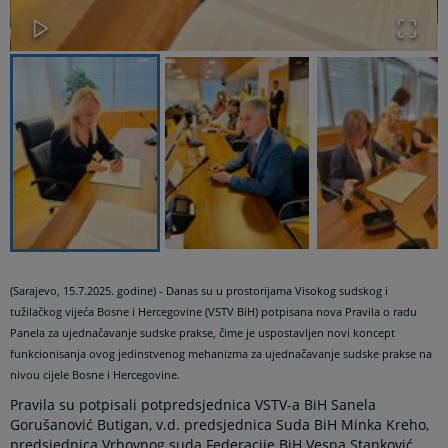
(Sarajevo, 15.7.2025. godine) - Danas su u prostorijama Visokog sudskog i
tužilačkog vijeća Bosne i Hercegovine (VSTV BiH) potpisana nova Pravila o radu
Panela za ujednačavanje sudske prakse, čime je uspostavljen novi koncept
funkcionisanja ovog jedinstvenog mehanizma za ujednačavanje sudske prakse na
nivou cijele Bosne i Hercegovine.
Pravila su potpisali potpredsjednica VSTV-a BiH Sanela
Gorušanović Butigan, v.d. predsjednica Suda BiH Minka Kreho,
predsjednica Vrhovnog suda Federacije BiH Vesna Stanković