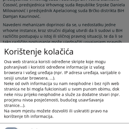
Ćosović, predsjednica Vrhovnog suda Republike Srpske Daniela
Milovanović i predsjednik Apelacionog suda Brčko distrikta BiH
Damjan Kaurinović.
Navedeni mehanizam doprinosi da se, u nedostatku jedne
vrhovne instance, kroz stručni dijalog utvrdi da li sudovi u BiH
različito postupaju u istoj ili sličnoj pravnoj situaciji, te da li se
tako različito postupanje može ujednačiti usvajanjem pravnih
shvatanja na nivou sudova najviše instance. Javno objavljivanje
Korištenje kolačića
ovih shvatanja omogućava građanima i njihovim zastupnicima
korištenje istih prilikom ostvarivanja svojih prava pred sudom,
Ova web stranica koristi određene skripte koje mogu
čime mogu osigurati veću pravnu sigurnost i jednakost pred
pohranjivati i koristiti određene informacije iz vašeg
zakonom, bez obzira u kom dijelu države žive.
browsera i vašeg uređaja (npr. IP adresa uređaja, varijable o
sesiji unutar browsera, ...).
Novi koncept rada Panela predviđa održavanje većeg broja
Neke od ovih informacija su nam neophodne i bez njih web
sastanaka tokom godine, najmanje po jednog iz oblasti
stranica ne bi mogla fukcionisati u svom punom obimu, dok
krivičnog, građanskog i upravnog prava. Teme za sastanke
neke nisu prijeko neophodne a služe za dodatne stvari (npr.
dogovaraju se na pripremnom sastanku, koji se održava
procjenu nivoa posjećenosti, budućeg usavršavanja
početkom svake kalendarske godine u prostorijama VSTV-a BiH.
stranice...).
Sastanci Panela se potom organizuju u sudovima najviše
Na ovom mjestu možete dozvoliti ili uskratiti pravo na
instance, čime je napravljen iskorak u odnosu na raniju praksu
korištenje tih informacija.
kada su se svi sastanci održavali isključivo u VSTV-u BiH.
Potreba za efikasnijom regulacijom rada Panela postala je