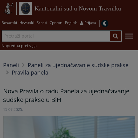
Kantonalni sud u Novom Travniku
Bosanski
Hrvatski
Srpski
Српски
English
Prijava
Napredna pretraga
Paneli
Paneli za ujednačavanje sudske prakse
Pravila panela
Nova Pravila o radu Panela za ujednačavanje
sudske prakse u BiH
15.07.2025.