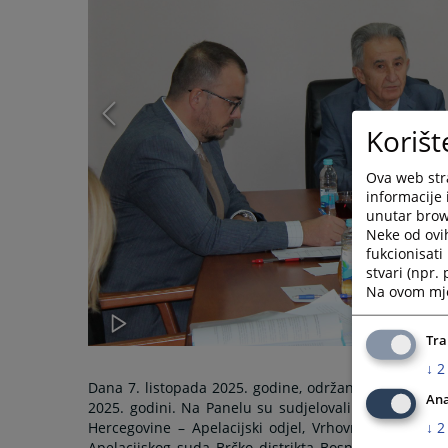
Korišt
Ova web stra
informacije 
unutar brows
Neke od ovi
fukcionisat
stvari (npr.
Na ovom mjes
Tra
↓
2
Dana 7. listopada 2025. godine, održan je Panel za 
Ana
2025. godini. Na Panelu su sudjelovali suci najviši
↓
2
Hercegovine – Apelacijski odjel, Vrhovnog suda Re
Apelacijskog suda Brčko distrikta Bosne i Hercegovin