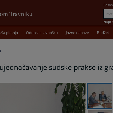
Bosan
vom Travniku
Idi
na
Napre
sadržaj
aša pitanja
Odnosi s javnošću
Javne nabave
Budžet
a
ujednačavanje sudske prakse iz gr