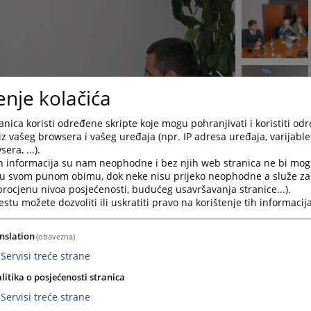
enje kolačića
nica koristi određene skripte koje mogu pohranjivati i koristiti od
iz vašeg browsera i vašeg uređaja (npr. IP adresa uređaja, varijable 
era, ...).
h informacija su nam neophodne i bez njih web stranica ne bi mog
i u svom punom obimu, dok neke nisu prijeko neophodne a služe z
 procjenu nivoa posjećenosti, budućeg usavršavanja stranice...).
tu možete dozvoliti ili uskratiti pravo na korištenje tih informacija
nslation
(obavezna)
Servisi treće strane
ujednačavanje sudske prakse iz građanske oblasti, drugi po redu 
litika o posjećenosti stranica
h sudova u Bosni i Hercegovini, odnosno predstavnici Suda Bosne 
Servisi treće strane
publike Srpske, Vrhovnog suda Federacije Bosne i Hercegovine t
e, uz koordinaciju Visokog sudbenog i tužiteljskog vijeća Bosne 