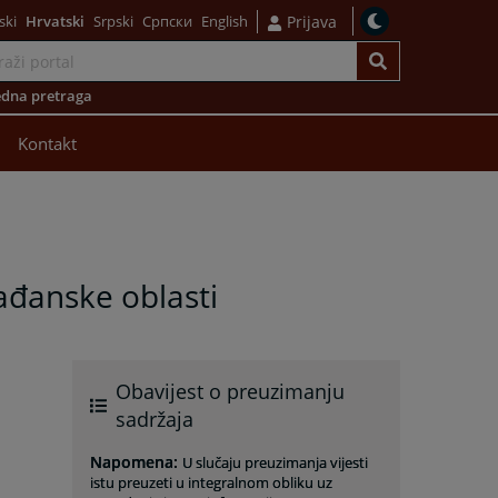
ski
Hrvatski
Srpski
Српски
English
Prijava
dna pretraga
Kontakt
ađanske oblasti
Obavijest o preuzimanju
sadržaja
Napomena
:
U slučaju preuzimanja vijesti
istu preuzeti u integralnom obliku uz