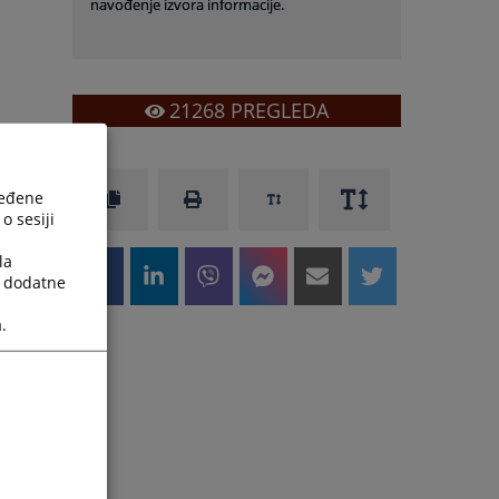
navođenje izvora informacije.
21268
PREGLEDA
ređene
o sesiji
la
a dodatne
.
u
i
e
i