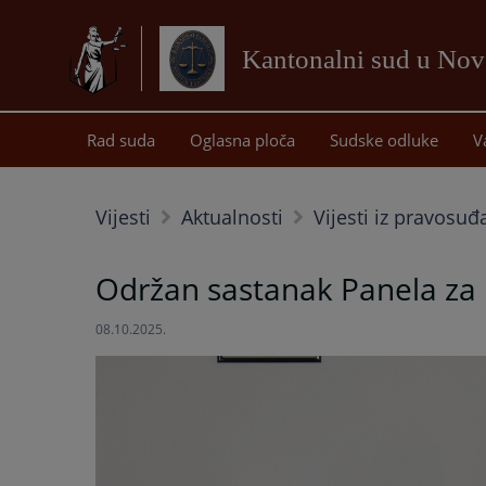
Kantonalni sud u No
Rad suda
Oglasna ploča
Sudske odluke
V
Vijesti
Aktualnosti
Vijesti iz pravosuđ
Održan sastanak Panela za 
08.10.2025.