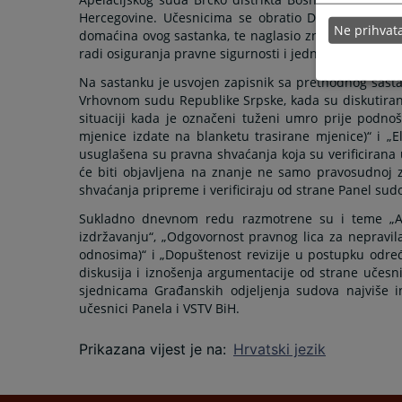
Hercegovine. Učesnicima se obratio Damjan Kaurino
Ne prihva
domaćina ovog sastanka, te naglasio značaj Panela 
radi osiguranja pravne sigurnosti i jednakosti pred 
Na sastanku je usvojen zapisnik sa prethodnog sastan
Vrhovnom sudu Republike Srpske, kada su diskutirane 
situaciji kada je označeni tuženi umro prije podnoš
mjenice izdate na blanketu trasirane mjenice)“ i „
usuglašena su pravna shvaćanja koja su verificirana
će biti objavljena na znanje ne samo pravosudnoj za
shvaćanja pripreme i verificiraju od strane Panel sud
Sukladno dnevnom redu razmotrene su i teme „Akt
izdržavanju“, „Odgovornost pravnog lica za nepravi
odnosima)“ i „Dopuštenost revizije u postupku odr
diskusija i iznošenja argumentacije od strane učesni
sjednicama Građanskih odjeljenja sudova najviše in
učesnici Panela i VSTV BiH.
Prikazana vijest je na
:
Hrvatski jezik