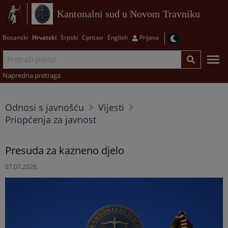
Kantonalni sud u Novom Travniku
Bosanski
Hrvatski
Srpski
Српски
English
Prijava
Napredna pretraga
Odnosi s javnošću
Vijesti
Priopćenja za javnost
Presuda za kazneno djelo
07.07.2026.