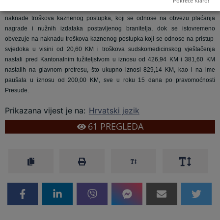
Pokreće Klaro!
Federacije Bosne i Hercegovine optuženi se djelimično oslobađa od obveze
naknade troškova kaznenog postupka, koji se odnose na obvezu plaćanja
nagrade i nužnih izdataka postavljenog branitelja, dok se istovremeno
obvezuje na naknadu troškova kaznenog postupka koji se odnose na pristup
svjedoka u visini od 20,60 KM i troškova sudskomedicinskog vještačenja
nastali pred Kantonalnim tužiteljstvom u iznosu od 426,94 KM
i 381,60 KM
nastalih na glavnom pretresu, što ukupno iznosi 829,14 KM, kao i na ime
paušala u iznosu od 200,00 KM,
sve u roku 15 dana po pravomoćnosti
Presude.
Prikazana vijest je na
:
Hrvatski jezik
61
PREGLEDA