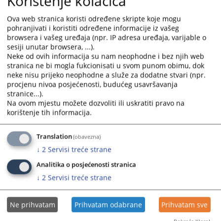
Korištenje kolačića
Ova web stranica koristi određene skripte koje mogu
pohranjivati i koristiti određene informacije iz vašeg
browsera i vašeg uređaja (npr. IP adresa uređaja, varijable o
sesiji unutar browsera, ...).
Neke od ovih informacija su nam neophodne i bez njih web
stranica ne bi mogla fukcionisati u svom punom obimu, dok
neke nisu prijeko neophodne a služe za dodatne stvari (npr.
procjenu nivoa posjećenosti, budućeg usavršavanja
stranice...).
Na ovom mjestu možete dozvoliti ili uskratiti pravo na
korištenje tih informacija.
Translation
(obavezna)
↓
2
Servisi treće strane
07.07.2026. godine, Presuda za kazneno djelo
„Ubojstvo“
Analitika o posjećenosti stranica
Kantonalni sud u Novom Travniku objavio je dana 06.07.2026. godine
↓
2
Servisi treće strane
presudu kojom je oglasio krivim Eneda Vrban čime je počinio
kazneno djelo
iz
članka 166. stavak 1. u svezi sa člankom 28.
Kaznenog zakona Federacije
Ne prihvatam
Prihvatam odabrane
Prihvatam sve
Bosne i Hercegovine
na kaznu zatvora u trajanju od 3 (tri) godine.
Temeljem odredbi članka 202. stav 4. Zakona o kaznenom postupku