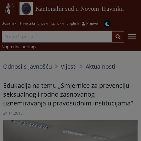
Kantonalni sud u Novom Travniku
Bosanski
Hrvatski
Srpski
Српски
English
Prijava
Napredna pretraga
Odnosi s javnošću
Vijesti
Aktualnosti
Edukacija na temu „Smjernice za prevenciju
seksualnog i rodno zasnovanog
uznemiravanja u pravosudnim institucijama“
24.11.2015.