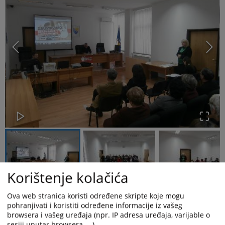
Korištenje kolačića
Ova web stranica koristi određene skripte koje mogu
pohranjivati i koristiti određene informacije iz vašeg
Visoko
sudbeno
i
tu
ž
iteljsko
vije
ć
e
BiH
,
uz
podr
š
ku
DCAF
-
a
i
Atlanske
browsera i vašeg uređaja (npr. IP adresa uređaja, varijable o
inicijative
usvojilo
je
“
Smjernice
za
prevenciju
seksualnog
i
rodno
sesiji unutar browsera, ...).