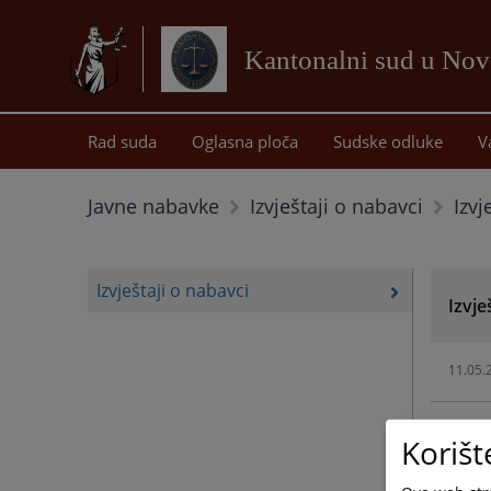
Kantonalni sud u No
Rad suda
Oglasna ploča
Sudske odluke
V
Izvj
Javne nabavke
Izvještaji o nabavci
Izvještaji o nabavci
Izvje
11.05.
11.05.
Korišt
11.05.