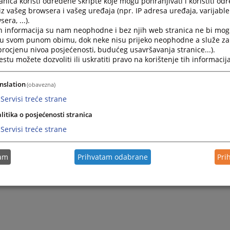
nica koristi određene skripte koje mogu pohranjivati i koristiti od
iz vašeg browsera i vašeg uređaja (npr. IP adresa uređaja, varijable 
era, ...).
2026.
Obrazac realizacije ugovora - Tehnički pregled službenog 
h informacija su nam neophodne i bez njih web stranica ne bi mog
i u svom punom obimu, dok neke nisu prijeko neophodne a služe z
 procjenu nivoa posjećenosti, budućeg usavršavanja stranice...).
2026.
Obrazac realizacije ugovora - Usluga redovnog servisa sl
tu možete dozvoliti ili uskratiti pravo na korištenje tih informacija
2026.
Obrazac realizacije ugovora - Materijal za redovan servis
nslation
(obavezna)
Servisi treće strane
litika o posjećenosti stranica
Servisi treće strane
tam
Prihvatam odabrane
Pri