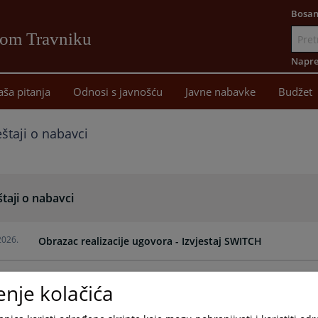
Bosan
vom Travniku
Idi
na
Napre
sadržaj
aša pitanja
Odnosi s javnošću
Javne nabavke
Budžet
eštaji o nabavci
štaji o nabavci
2026.
Obrazac realizacije ugovora - Izvjestaj SWITCH
2026.
Obrazac realizacije ugovora - Izvjestaj disk za server
enje kolačića
2026.
Obrazac realizacije ugovora - Izvjestaj EJN mikseta