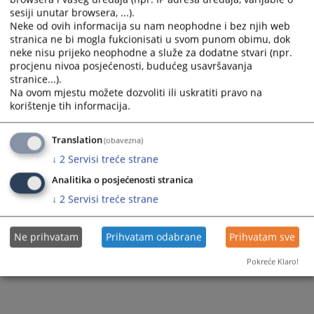
Sudski vještaci i tumači
sesiji unutar browsera, ...).
Neke od ovih informacija su nam neophodne i bez njih web
Pravna pomoć
stranica ne bi mogla fukcionisati u svom punom obimu, dok
neke nisu prijeko neophodne a služe za dodatne stvari (npr.
procjenu nivoa posjećenosti, budućeg usavršavanja
stranice...).
Na ovom mjestu možete dozvoliti ili uskratiti pravo na
korištenje tih informacija.
Translation
(obavezna)
↓
2
Servisi treće strane
Analitika o posjećenosti stranica
↓
2
Servisi treće strane
Ne prihvatam
Prihvatam odabrane
Prihvatam sve
Pokreće Klaro!