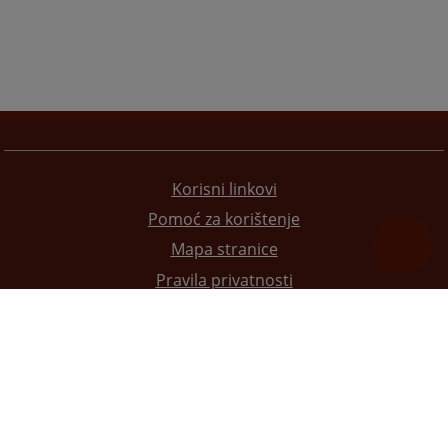
Korisni linkovi
Pomoć za korištenje
Mapa stranice
Pravila privatnosti
Redizajn web stranice je finansirala Evropska unija. Za njen sadržaj isključivo je odgovorno
Visoko sudsko i tužilačko vijeće BiH i ona ne odražava nužno stavove Evropske unije.