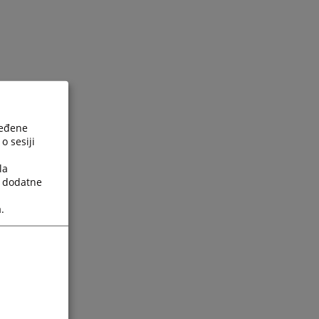
ređene
o sesiji
la
a dodatne
.