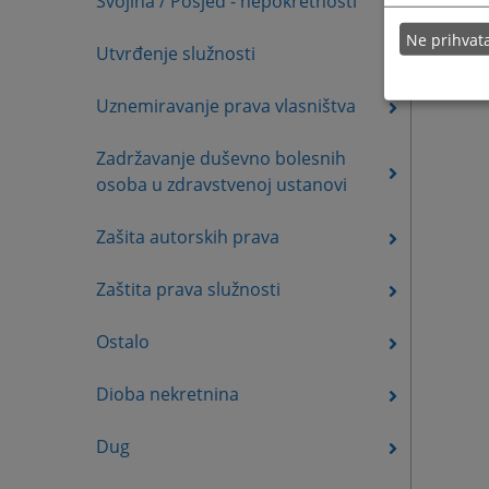
Svojina / Posjed - nepokretnosti
Ne prihva
Utvrđenje služnosti
Uznemiravanje prava vlasništva
Zadržavanje duševno bolesnih
osoba u zdravstvenoj ustanovi
Zašita autorskih prava
Zaštita prava služnosti
Ostalo
Dioba nekretnina
Dug