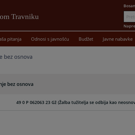
Bosan
vom Travniku
Idi
na
Napre
sadržaj
aša pitanja
Odnosi s javnošću
Budžet
Javne nabavke
je bez osnova
anje bez osnova
49 0 P 062063 23 Gž (Žalba tužitelja se odbija kao neosnov