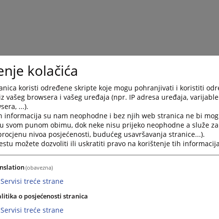
enje kolačića
nica koristi određene skripte koje mogu pohranjivati i koristiti od
iz vašeg browsera i vašeg uređaja (npr. IP adresa uređaja, varijable 
era, ...).
h informacija su nam neophodne i bez njih web stranica ne bi mog
i u svom punom obimu, dok neke nisu prijeko neophodne a služe z
 procjenu nivoa posjećenosti, budućeg usavršavanja stranice...).
tu možete dozvoliti ili uskratiti pravo na korištenje tih informacija
nslation
(obavezna)
Servisi treće strane
litika o posjećenosti stranica
Servisi treće strane