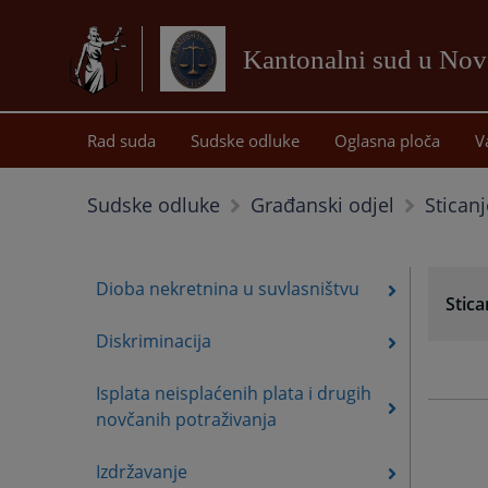
Kantonalni sud u No
Rad suda
Sudske odluke
Oglasna ploča
V
Stican
Sudske odluke
Građanski odjel
Dioba nekretnina u suvlasništvu
Stic
Diskriminacija
Isplata neisplaćenih plata i drugih
novčanih potraživanja
Izdržavanje