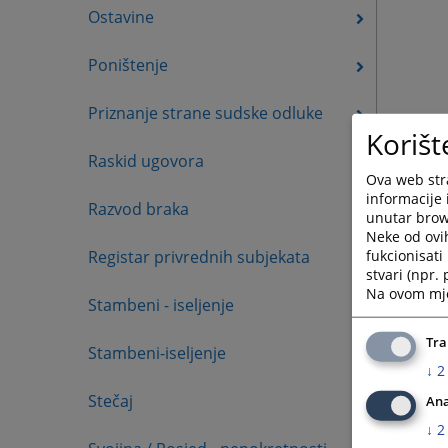
Ostavine
Poništenje
Priznanje strane sudske odluke
Korišt
Raskid ugovora
Ova web stra
informacije 
Razvod braka
unutar brows
Neke od ovi
fukcionisat
Registar privrednih subjekata
stvari (npr.
Na ovom mjes
Stambeni - iseljenje
Tra
Stambeni-iseljenje
↓
2
Stečaj
Ana
↓
2