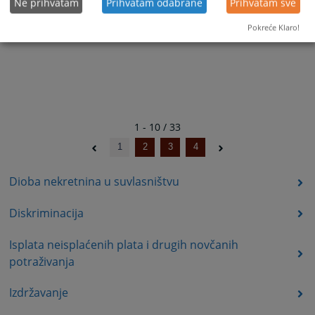
Ne prihvatam
Prihvatam odabrane
Prihvatam sve
Pokreće Klaro!
1 - 10 / 33
1
2
3
4
Dioba nekretnina u suvlasništvu
Diskriminacija
Isplata neisplaćenih plata i drugih novčanih
potraživanja
Izdržavanje