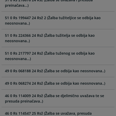
and
and
preinačava...)
select
select
a
a
51 0 Rs 199447 24 Rsž 2 (Žalba tužiteljice se odbija kao
date.
date.
neosnovana..)
Press
Press
the
the
51 0 Rs 224366 24 Rsž (Žalba tužitelja se odbija kao
question
question
neosnovana..)
mark
mark
key
key
51 0 Rs 217797 24 Rsž (Žalba tuženog se odbija kao
to
to
neosnovana...)
get
get
the
the
49 0 Rs 068188 24 Rsž (Žalba se odbija kao neosnovana..)
keyboard
keyboard
shortcuts
shortcuts
49 0 Rs 068274 24 Rsž (Žalba se odbija kao neosnovana..)
for
for
changing
changing
dates.
dates.
46 0 Rs 114009 24 Rsž (Žalba se djelimično uvažava te se
presuda preinačava..)
46 0 Rs 114547 25 Rsž (Žalba se uvažava, presuda