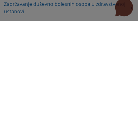
Zadržavanje duševno bolesnih osoba u zdravstvenoj
ustanovi
Zašita autorskih prava
Zaštita prava služnosti
Ostalo
Dioba nekretnina
Dug
Isplata duga
Naknada štete
Naknada za eksproprisane nekretnine
Radni sporovi