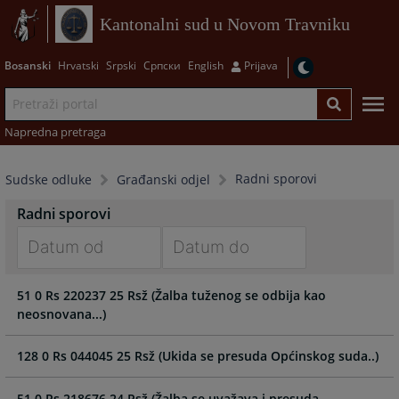
Kantonalni sud u Novom Travniku
Bosanski
Hrvatski
Srpski
Српски
English
Prijava
Napredna pretraga
Radni sporovi
Sudske odluke
Građanski odjel
Radni sporovi
Navigate
Navigate
51 0 Rs 220237 25 Rsž (Žalba tuženog se odbija kao
forward
forward
neosnovana...)
to
to
interact
interact
with
with
128 0 Rs 044045 25 Rsž (Ukida se presuda Općinskog suda..)
the
the
calendar
calendar
51 0 Rs 218676 24 Rsž (Žalba se uvažava i presuda