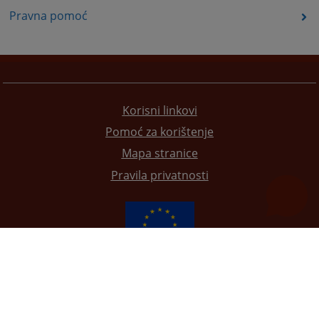
Pravna pomoć
Korisni linkovi
Pomoć za korištenje
Mapa stranice
Pravila privatnosti
Redizajn web stranice je finansirala Evropska unija. Za njen sadržaj isključivo je odgovorno
Visoko sudsko i tužilačko vijeće BiH i ona ne odražava nužno stavove Evropske unije.