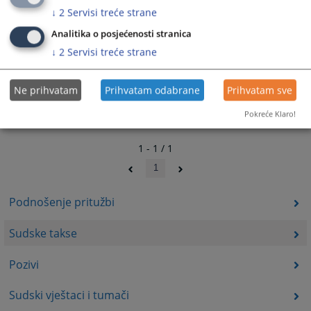
↓
2
Servisi treće strane
Analitika o posjećenosti stranica
↓
2
Servisi treće strane
Ne prihvatam
Prihvatam odabrane
Prihvatam sve
Pokreće Klaro!
1 - 1 / 1
1
Podnošenje pritužbi
Sudske takse
Pozivi
Sudski vještaci i tumači