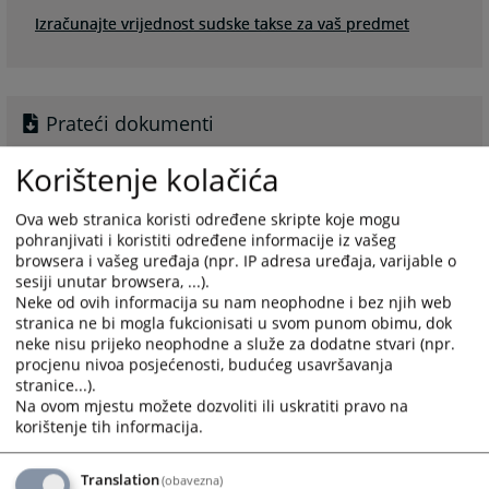
Izračunajte vrijednost sudske takse za vaš predmet
Prateći dokumenti
Zakon o sudskim taksama SBK
Korištenje kolačića
Instrukcija za devize uplate
Ova web stranica koristi određene skripte koje mogu
Opca instrukcija za devizne uplate javnih prihoda SBK
pohranjivati i koristiti određene informacije iz vašeg
Taksa na tuzbu i presudu
browsera i vašeg uređaja (npr. IP adresa uređaja, varijable o
Uputa za placanje za Prijedlog za priznanje strane
sesiji unutar browsera, ...).
sudske presude
Neke od ovih informacija su nam neophodne i bez njih web
stranica ne bi mogla fukcionisati u svom punom obimu, dok
Upute za placaje troskova krivicnog postupka i pausala
neke nisu prijeko neophodne a služe za dodatne stvari (npr.
Upute za placanje novcane kazne
procjenu nivoa posjećenosti, budućeg usavršavanja
stranice...).
Upute za izdavanje ovjerenih prijepisa, zapisnika i
Na ovom mjestu možete dozvoliti ili uskratiti pravo na
kopiranja dokaza
korištenje tih informacija.
Translation
(obavezna)