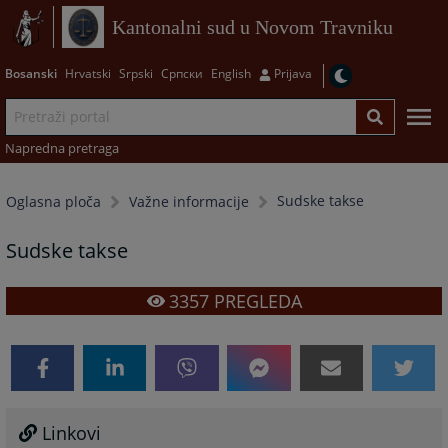
Kantonalni sud u Novom Travniku
Bosanski
Hrvatski
Srpski
Српски
English
Prijava
Napredna pretraga
Sudske takse
Oglasna ploča
Važne informacije
Sudske takse
3357
PREGLEDA
Linkovi