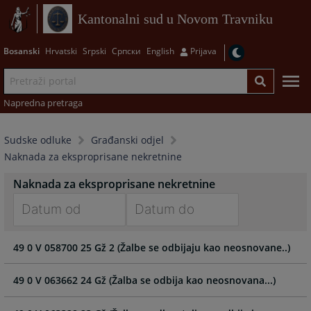
Kantonalni sud u Novom Travniku
Bosanski
Hrvatski
Srpski
Српски
English
Prijava
Napredna pretraga
Sudske odluke
Građanski odjel
Naknada za eksproprisane nekretnine
Naknada za eksproprisane nekretnine
Navigate
Navigate
49 0 V 058700 25 Gž 2 (Žalbe se odbijaju kao neosnovane..)
forward
forward
to
to
interact
interact
49 0 V 063662 24 Gž (Žalba se odbija kao neosnovana...)
with
with
the
the