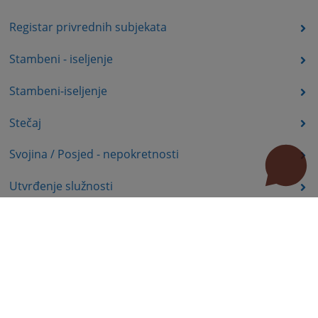
Registar privrednih subjekata
Stambeni - iseljenje
Stambeni-iseljenje
Stečaj
Svojina / Posjed - nepokretnosti
Utvrđenje služnosti
Uznemiravanje prava vlasništva
Zadržavanje duševno bolesnih osoba u zdravstvenoj
ustanovi
Zašita autorskih prava