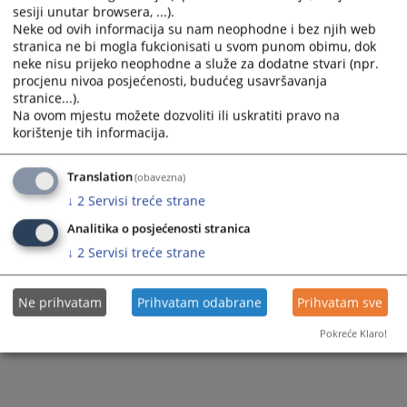
sesiji unutar browsera, ...).
Neke od ovih informacija su nam neophodne i bez njih web
stranica ne bi mogla fukcionisati u svom punom obimu, dok
neke nisu prijeko neophodne a služe za dodatne stvari (npr.
procjenu nivoa posjećenosti, budućeg usavršavanja
stranice...).
Na ovom mjestu možete dozvoliti ili uskratiti pravo na
korištenje tih informacija.
Translation
(obavezna)
↓
2
Servisi treće strane
Analitika o posjećenosti stranica
↓
2
Servisi treće strane
Ne prihvatam
Prihvatam odabrane
Prihvatam sve
Pokreće Klaro!