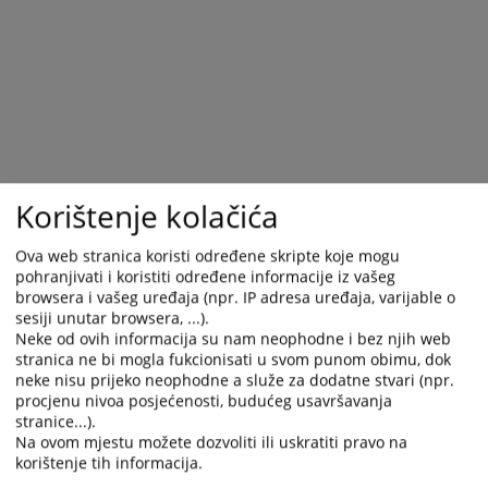
and
and
select
select
a
a
date.
date.
Press
Press
the
the
question
question
mark
mark
Korištenje kolačića
key
key
to
to
Ova web stranica koristi određene skripte koje mogu
get
get
pohranjivati i koristiti određene informacije iz vašeg
the
the
browsera i vašeg uređaja (npr. IP adresa uređaja, varijable o
keyboard
keyboard
sesiji unutar browsera, ...).
shortcuts
shortcuts
Neke od ovih informacija su nam neophodne i bez njih web
for
for
stranica ne bi mogla fukcionisati u svom punom obimu, dok
changing
changing
neke nisu prijeko neophodne a služe za dodatne stvari (npr.
procjenu nivoa posjećenosti, budućeg usavršavanja
dates.
dates.
stranice...).
Na ovom mjestu možete dozvoliti ili uskratiti pravo na
korištenje tih informacija.