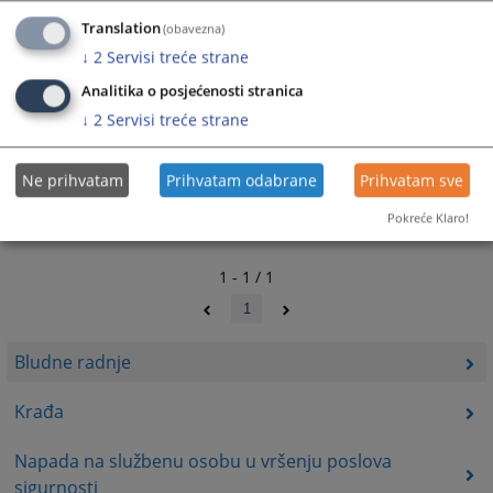
Translation
(obavezna)
↓
2
Servisi treće strane
Analitika o posjećenosti stranica
↓
2
Servisi treće strane
Ne prihvatam
Prihvatam odabrane
Prihvatam sve
Pokreće Klaro!
1 - 1 / 1
1
Bludne radnje
Krađa
Napada na službenu osobu u vršenju poslova
sigurnosti