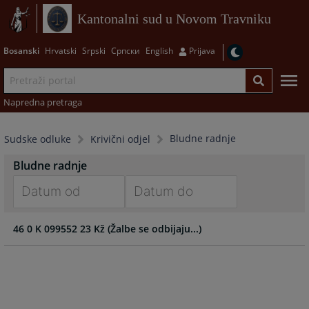
Kantonalni sud u Novom Travniku
Bosanski
Hrvatski
Srpski
Српски
English
Prijava
Napredna pretraga
Bludne radnje
Sudske odluke
Krivični odjel
Bludne radnje
Navigate
Navigate
46 0 K 099552 23 Kž (Žalbe se odbijaju...)
forward
forward
to
to
interact
interact
with
with
the
the
calendar
calendar