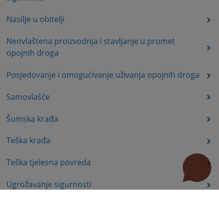
Nasilje u obitelji
Neovlaštena proizvodnja i stavljanje u promet
opojnih droga
Posjedovanje i omogućivanje uživanja opojnih droga
Samovlašće
Šumska krađa
Teška krađa
Teška tjelesna povreda
Ugrožavanje sigurnosti