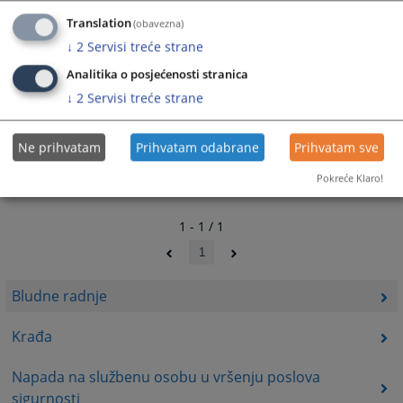
Translation
(obavezna)
↓
2
Servisi treće strane
Analitika o posjećenosti stranica
↓
2
Servisi treće strane
Ne prihvatam
Prihvatam odabrane
Prihvatam sve
Pokreće Klaro!
1 - 1 / 1
1
Bludne radnje
Krađa
Napada na službenu osobu u vršenju poslova
sigurnosti