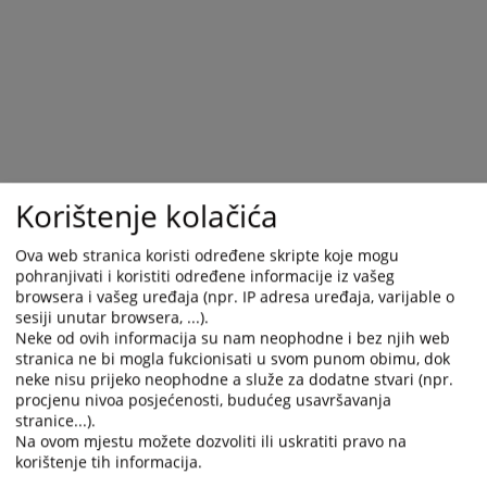
and
and
select
select
a
a
date.
date.
Press
Press
the
the
question
question
mark
mark
Korištenje kolačića
key
key
to
to
Ova web stranica koristi određene skripte koje mogu
get
get
pohranjivati i koristiti određene informacije iz vašeg
the
the
browsera i vašeg uređaja (npr. IP adresa uređaja, varijable o
keyboard
keyboard
sesiji unutar browsera, ...).
shortcuts
shortcuts
Neke od ovih informacija su nam neophodne i bez njih web
for
for
stranica ne bi mogla fukcionisati u svom punom obimu, dok
changing
changing
neke nisu prijeko neophodne a služe za dodatne stvari (npr.
procjenu nivoa posjećenosti, budućeg usavršavanja
dates.
dates.
stranice...).
Na ovom mjestu možete dozvoliti ili uskratiti pravo na
korištenje tih informacija.