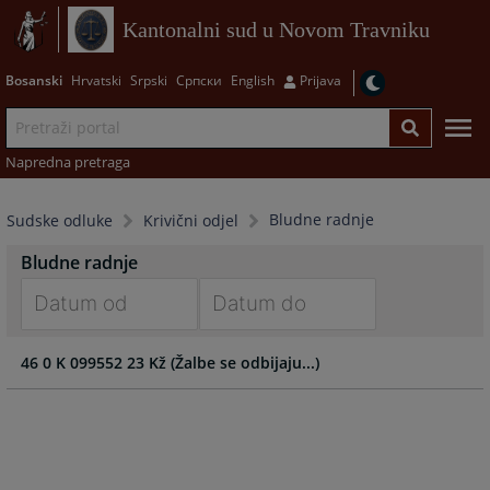
Kantonalni sud u Novom Travniku
Bosanski
Hrvatski
Srpski
Српски
English
Prijava
Napredna pretraga
Bludne radnje
Sudske odluke
Krivični odjel
Bludne radnje
Navigate
Navigate
46 0 K 099552 23 Kž (Žalbe se odbijaju...)
forward
forward
to
to
interact
interact
with
with
the
the
calendar
calendar