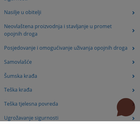
Nasilje u obitelji
Neovlaštena proizvodnja i stavljanje u promet
opojnih droga
Posjedovanje i omogućivanje uživanja opojnih droga
Samovlašće
Šumska krađa
Teška krađa
Teška tjelesna povreda
Ugrožavanje sigurnosti