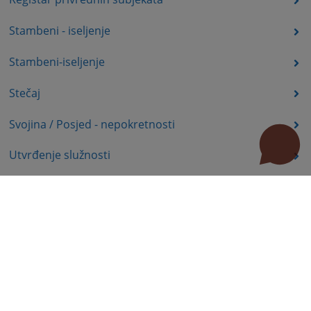
Stambeni - iseljenje
Stambeni-iseljenje
Stečaj
Svojina / Posjed - nepokretnosti
Utvrđenje služnosti
Uznemiravanje prava vlasništva
Zadržavanje duševno bolesnih osoba u zdravstvenoj
ustanovi
Zašita autorskih prava
Zaštita prava služnosti