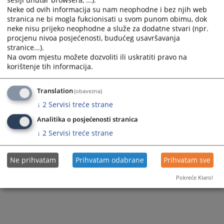
sesiji unutar browsera, ...).
Neke od ovih informacija su nam neophodne i bez njih web
stranica ne bi mogla fukcionisati u svom punom obimu, dok
neke nisu prijeko neophodne a služe za dodatne stvari (npr.
procjenu nivoa posjećenosti, budućeg usavršavanja
stranice...).
Na ovom mjestu možete dozvoliti ili uskratiti pravo na
korištenje tih informacija.
Translation
(obavezna)
↓
2
Servisi treće strane
Analitika o posjećenosti stranica
↓
2
Servisi treće strane
Ne prihvatam
Prihvatam odabrane
Prihvatam sve
Pokreće Klaro!