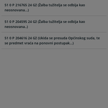
and
and
51 0 P 216765 24 Gž (Žalba tužitelja se odbija kao
select
select
neosnovana...)
a
a
date.
date.
51 0 P 204595 24 Gž (Žalba tužitelja se odbija kao
Press
Press
neosnovana..)
the
the
question
question
51 0 P 204616 24 Gž (Ukida se presuda Općinskog suda, te
mark
mark
se predmet vraća na ponovni postupak...)
key
key
to
to
get
get
the
the
keyboard
keyboard
shortcuts
shortcuts
for
for
changing
changing
dates.
dates.