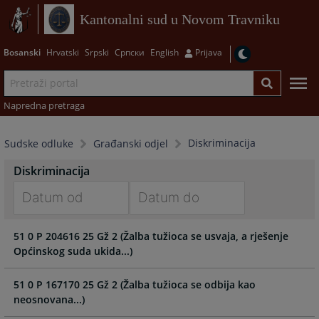
Kantonalni sud u Novom Travniku
Bosanski
Hrvatski
Srpski
Српски
English
Prijava
Napredna pretraga
Diskriminacija
Sudske odluke
Građanski odjel
Diskriminacija
Navigate
Navigate
51 0 P 204616 25 Gž 2 (Žalba tužioca se usvaja, a rješenje
forward
forward
Općinskog suda ukida...)
to
to
interact
interact
with
with
51 0 P 167170 25 Gž 2 (Žalba tužioca se odbija kao
the
the
neosnovana...)
calendar
calendar