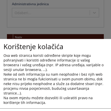
Administrativna jedinica
Odaberi...
Naziv
Korištenje kolačića
Kantonalni sud u Novom Travniku
Naziv institucije:
Kantonalni sud u Novom Travniku
Ova web stranica koristi određene skripte koje mogu
Adresa:
Kralja Tvrtka bb, 72290 Novi Travnik
pohranjivati i koristiti određene informacije iz vašeg
Telefon:
030 791 500 - centrala
browsera i vašeg uređaja (npr. IP adresa uređaja, varijable o
sesiji unutar browsera, ...).
Telefaks:
030 508 751
Neke od ovih informacija su nam neophodne i bez njih web
Web stranica:
https://ksud-novitravnik.pravosudje.ba/
stranica ne bi mogla fukcionisati u svom punom obimu, dok
Radno vrijeme:
07:30-16:00 sati
neke nisu prijeko neophodne a služe za dodatne stvari (npr.
Predsjednik:
Davor Kelava
procjenu nivoa posjećenosti, budućeg usavršavanja
Druga kontakt osoba:
-
stranice...).
Na ovom mjestu možete dozvoliti ili uskratiti pravo na
Na zahtjev stranaka Sud izdaje potvrde i uvjerenja o
Potvrde
činjenicama o kojima vodi službenu evidenciju sukladno Zakonu
korištenje tih informacija.
koje se
o upravnom postupku, Zakonu o kaznenom postupku, Zakonu o
mogu
slobodi pristupa informacijama i dr. Tražene potvrde stranke
dobiti u
mogu dobiti svakim radnim danom u vremenu od 9,00 do 15,00