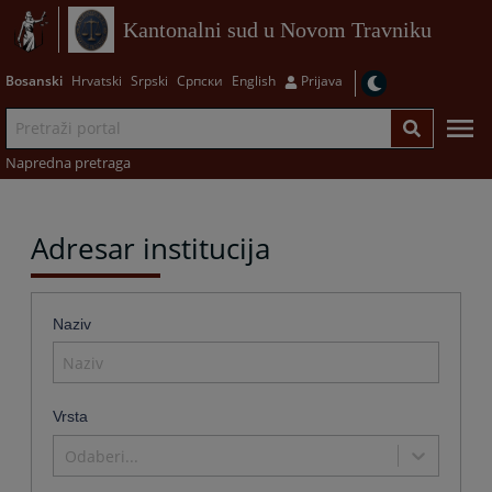
Kantonalni sud u Novom Travniku
Bosanski
Hrvatski
Srpski
Српски
English
Prijava
Napredna pretraga
Adresar institucija
Naziv
Vrsta
Odaberi...