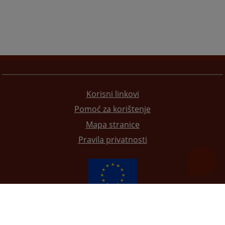
Korisni linkovi
Pomoć za korištenje
Mapa stranice
Pravila privatnosti
Redizajn web stranice je finansirala Evropska unija. Za njen sadržaj isključivo je odgovorno
Visoko sudsko i tužilačko vijeće BiH i ona ne odražava nužno stavove Evropske unije.