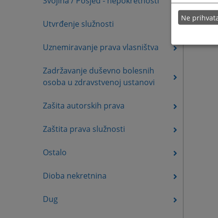
Svojina / Posjed - nepokretnosti
Ne prihva
Utvrđenje služnosti
Uznemiravanje prava vlasništva
Zadržavanje duševno bolesnih
osoba u zdravstvenoj ustanovi
Zašita autorskih prava
Zaštita prava služnosti
Ostalo
Dioba nekretnina
Dug