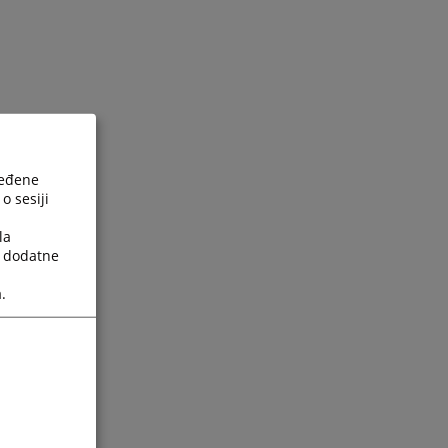
ređene
o sesiji
la
a dodatne
.