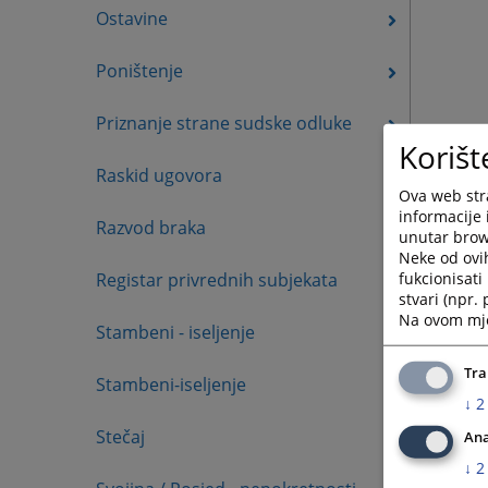
Ostavine
Poništenje
Priznanje strane sudske odluke
Korišt
Raskid ugovora
Ova web stra
informacije 
Razvod braka
unutar brows
Neke od ovi
fukcionisat
Registar privrednih subjekata
stvari (npr.
Na ovom mjes
Stambeni - iseljenje
Tra
Stambeni-iseljenje
↓
2
Stečaj
Ana
↓
2