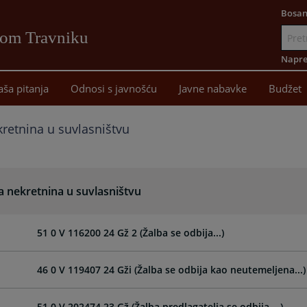
Bosan
vom Travniku
Idi
na
Napre
sadržaj
aša pitanja
Odnosi s javnošću
Javne nabavke
Budžet
retnina u suvlasništvu
a nekretnina u suvlasništvu
51 0 V 116200 24 Gž 2 (Žalba se odbija...)
46 0 V 119407 24 Gži (Žalba se odbija kao neutemeljena...)
51 0 V 202474 23 Gž (Žalba predlagatelja se odbija ...)