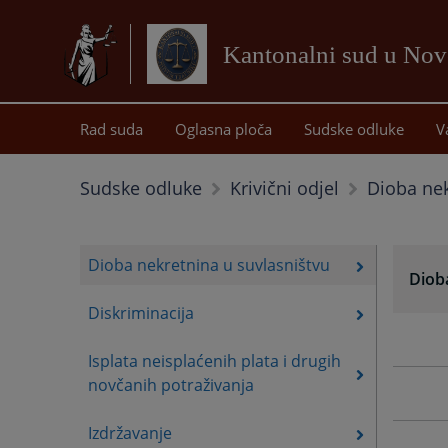
Kantonalni sud u No
Rad suda
Oglasna ploča
Sudske odluke
V
Dioba nek
Sudske odluke
Krivični odjel
Dioba nekretnina u suvlasništvu
Diob
Diskriminacija
Isplata neisplaćenih plata i drugih
novčanih potraživanja
Izdržavanje