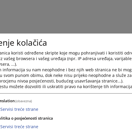
enje kolačića
nica koristi određene skripte koje mogu pohranjivati i koristiti od
iz vašeg browsera i vašeg uređaja (npr. IP adresa uređaja, varijable 
era, ...).
h informacija su nam neophodne i bez njih web stranica ne bi mog
i u svom punom obimu, dok neke nisu prijeko neophodne a služe z
 procjenu nivoa posjećenosti, budućeg usavršavanja stranice...).
tu možete dozvoliti ili uskratiti pravo na korištenje tih informacija
nslation
(obavezna)
Servisi treće strane
litika o posjećenosti stranica
Servisi treće strane