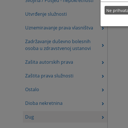
Svojina / Posjed - nepokretnosti
Ne prihva
Utvrđenje služnosti
Uznemiravanje prava vlasništva
Zadržavanje duševno bolesnih
osoba u zdravstvenoj ustanovi
Zašita autorskih prava
Zaštita prava služnosti
Ostalo
Dioba nekretnina
Dug