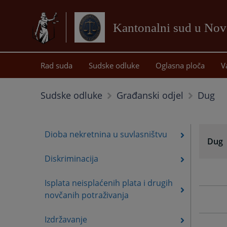
Kantonalni sud u No
Rad suda
Sudske odluke
Oglasna ploča
V
Dug
Sudske odluke
Građanski odjel
Dioba nekretnina u suvlasništvu
Dug
Diskriminacija
Isplata neisplaćenih plata i drugih
novčanih potraživanja
Izdržavanje