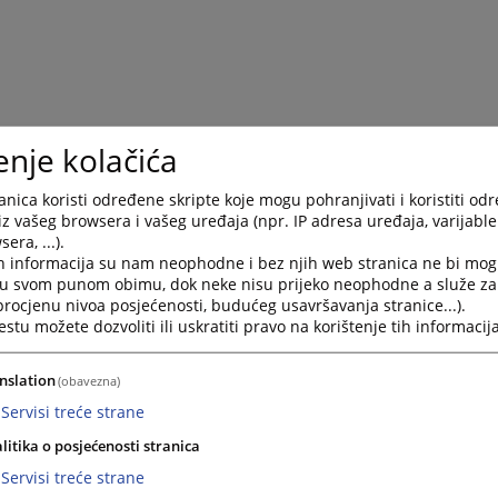
enje kolačića
nica koristi određene skripte koje mogu pohranjivati i koristiti od
iz vašeg browsera i vašeg uređaja (npr. IP adresa uređaja, varijable 
era, ...).
h informacija su nam neophodne i bez njih web stranica ne bi mog
i u svom punom obimu, dok neke nisu prijeko neophodne a služe z
 procjenu nivoa posjećenosti, budućeg usavršavanja stranice...).
tu možete dozvoliti ili uskratiti pravo na korištenje tih informacija
nslation
(obavezna)
Servisi treće strane
litika o posjećenosti stranica
Servisi treće strane