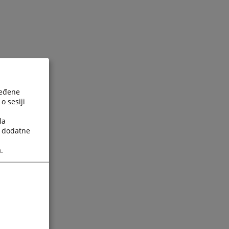
ređene
o sesiji
la
a dodatne
.