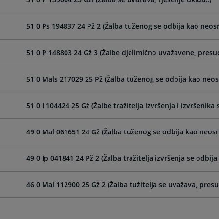
51 0 Ps 194837 24 Pž 2 (Žalba tuženog se odbija kao neos
51 0 P 148803 24 Gž 3 (Žalbe djelimično uvažavene, presud
51 0 Mals 217029 25 Pž (Žalba tuženog se odbija kao neos
51 0 I 104424 25 Gž (Žalbe tražitelja izvršenja i izvršenika 
49 0 Mal 061651 24 Gž (Žalba tuženog se odbija kao neosn
49 0 Ip 041841 24 Pž 2 (Žalba tražitelja izvršenja se odbij
46 0 Mal 112900 25 Gž 2 (Žalba tužitelja se uvažava, pres