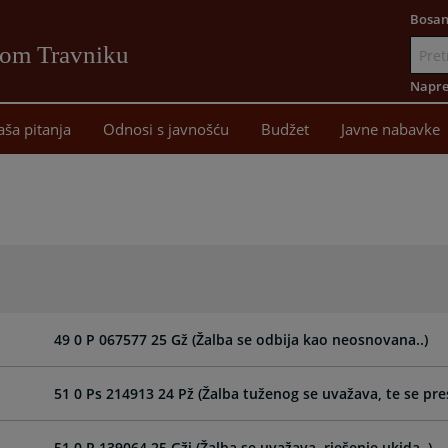
Bosan
vom Travniku
Idi
na
Napre
sadržaj
aša pitanja
Odnosi s javnošću
Budžet
Javne nabavke
49 0 P 067577 25 Gž (Žalba se odbija kao neosnovana..)
51 0 Ps 214913 24 Pž (Žalba tuženog se uvažava, te se pre
51 0 P 139064 25 Gži (Žalba se uvažava, rješenje ukida..)