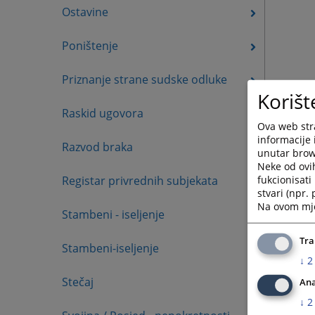
Ostavine
Poništenje
Priznanje strane sudske odluke
Korišt
Raskid ugovora
Ova web stra
informacije 
Razvod braka
unutar brows
Neke od ovi
fukcionisat
Registar privrednih subjekata
stvari (npr.
Na ovom mjes
Stambeni - iseljenje
Tra
Stambeni-iseljenje
↓
2
Stečaj
Ana
↓
2