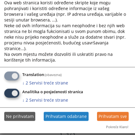
Ova web stranica koristi određene skripte koje mogu
and
and
pohranjivati i koristiti određene informacije iz vašeg
select
select
browsera i vašeg uređaja (npr. IP adresa uređaja, varijable o
a
a
sesiji unutar browsera, ...).
date.
date.
Neke od ovih informacija su nam neophodne i bez njih web
Press
Press
stranica ne bi mogla fukcionisati u svom punom obimu, dok
neke nisu prijeko neophodne a služe za dodatne stvari (npr.
the
the
procjenu nivoa posjećenosti, budućeg usavršavanja
question
question
stranice...).
mark
mark
Na ovom mjestu možete dozvoliti ili uskratiti pravo na
key
key
korištenje tih informacija.
to
to
get
get
Translation
(obavezna)
the
the
↓
2
Servisi treće strane
keyboard
keyboard
shortcuts
shortcuts
Analitika o posjećenosti stranica
for
for
↓
2
Servisi treće strane
changing
changing
dates.
dates.
Ne prihvatam
Prihvatam odabrane
Prihvatam sve
Pokreće Klaro!
1 - 2 / 2