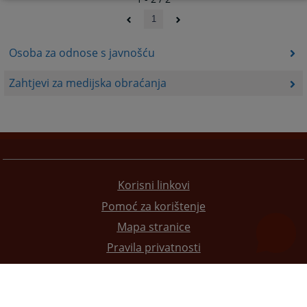
1
Osoba za odnose s javnošću
Zahtjevi za medijska obraćanja
Korisni linkovi
Pomoć za korištenje
Mapa stranice
Pravila privatnosti