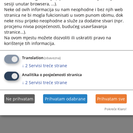
sesiji unutar browsera, ...).
Neke od ovih informacija su nam neophodne i bez njih web
stranica ne bi mogla fukcionisati u svom punom obimu, dok
neke nisu prijeko neophodne a služe za dodatne stvari (npr.
procjenu nivoa posjećenosti, budućeg usavršavanja
stranice...).
Na ovom mjestu možete dozvoliti ili uskratiti pravo na
korištenje tih informacija.
Translation
(obavezna)
↓
2
Servisi treće strane
Analitika o posjećenosti stranica
↓
2
Servisi treće strane
Ne prihvatam
Prihvatam odabrane
Prihvatam sve
Pokreće Klaro!