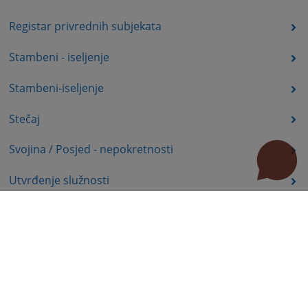
Registar privrednih subjekata
Stambeni - iseljenje
Stambeni-iseljenje
Stečaj
Svojina / Posjed - nepokretnosti
Utvrđenje služnosti
Uznemiravanje prava vlasništva
Zadržavanje duševno bolesnih osoba u zdravstvenoj
ustanovi
Zašita autorskih prava