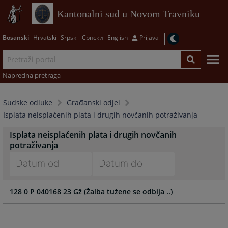
Kantonalni sud u Novom Travniku
Bosanski
Hrvatski
Srpski
Српски
English
Prijava
Napredna pretraga
Sudske odluke
Građanski odjel
Isplata neisplaćenih plata i drugih novčanih potraživanja
Isplata neisplaćenih plata i drugih novčanih
potraživanja
Navigate
Navigate
128 0 P 040168 23 Gž (Žalba tužene se odbija ..)
forward
forward
to
to
interact
interact
with
with