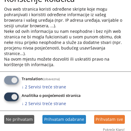
and
and
Ova web stranica koristi određene skripte koje mogu
select
select
Informativni priručnik
pohranjivati i koristiti određene informacije iz vašeg
a
a
browsera i vašeg uređaja (npr. IP adresa uređaja, varijable o
date.
date.
sesiji unutar browsera, ...).
Press
Press
Neke od ovih informacija su nam neophodne i bez njih web
the
the
stranica ne bi mogla fukcionisati u svom punom obimu, dok
neke nisu prijeko neophodne a služe za dodatne stvari (npr.
question
question
procjenu nivoa posjećenosti, budućeg usavršavanja
mark
mark
stranice...).
key
key
Na ovom mjestu možete dozvoliti ili uskratiti pravo na
to
to
korištenje tih informacija.
get
get
the
the
Translation
(obavezna)
keyboard
keyboard
↓
2
Servisi treće strane
shortcuts
shortcuts
for
for
Analitika o posjećenosti stranica
changing
changing
↓
2
Servisi treće strane
dates.
dates.
Ne prihvatam
Prihvatam odabrane
Prihvatam sve
Pokreće Klaro!