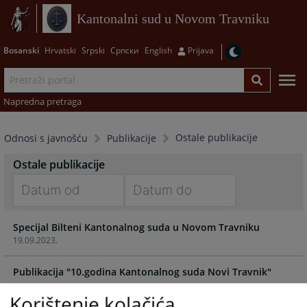
Kantonalni sud u Novom Travniku
Bosanski
Hrvatski
Srpski
Српски
English
Prijava
Napredna pretraga
Ostale publikacije
Odnosi s javnošću
Publikacije
Ostale publikacije
Navigate
Navigate
Specijal Bilteni Kantonalnog suda u Novom Travniku
forward
forward
19.09.2023.
to
to
interact
interact
Publikacija "10.godina Kantonalnog suda Novi Travnik"
with
with
the
the
Korištenje kolačića
calendar
calendar
Bilten Kantonalnog suda Novi Travnik