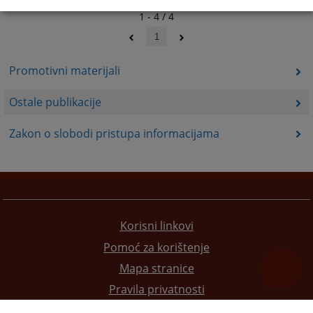
1 - 4 / 4
1
Promotivni materijali
Ostale publikacije
Zakon o slobodi pristupa informacijama
Korisni linkovi
Pomoć za korištenje
Mapa stranice
Pravila privatnosti