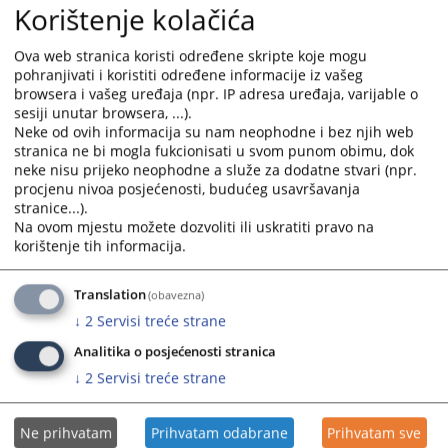
Korištenje kolačića
Petrovic imenovana je za redovitu sutkinju Kantonalnog suda Novi
Travnik, pocev od 15.10.2008.godine.
Ova web stranica koristi određene skripte koje mogu
Odlukom Visokog sudbenog i tužiteljskog vijeca Bosne i Hercegovine
pohranjivati i koristiti određene informacije iz vašeg
broj: VSTV-02-0605-16032009 od 12.03.2008.godine, Mehmedalija
browsera i vašeg uređaja (npr. IP adresa uređaja, varijable o
Huseinovic imenovan je za dodatnog suca Kantonalnog suda Novi
sesiji unutar browsera, ...).
Travnik, pocev od 01.05.2009.godine.
Neke od ovih informacija su nam neophodne i bez njih web
stranica ne bi mogla fukcionisati u svom punom obimu, dok
Odlukom Visokog sudbenog i tužiteljskog vijeca Bosne i Hercegovine
neke nisu prijeko neophodne a služe za dodatne stvari (npr.
broj: 04-02-9564/09 od 17.12.2009.godine, odobreno je povecanje broja
procjenu nivoa posjećenosti, budućeg usavršavanja
redovitih sudaca u Kantonalnom sudu Novi Travnik sa dosadašnjih
stranice...).
deset (10) za još dva suca, tako da ce sada ukupan broj redovitih
Na ovom mjestu možete dozvoliti ili uskratiti pravo na
korištenje tih informacija.
sudaca biti dvanaest (12).
Pravilnik o unutarnjem ustrojstvu i sistematizaciji radnih mjesta
Translation
(obavezna)
Kantonalnog suda Novi Travnik usuglašen je sa Zakonom o državnoj
službi u Federaciji BiH i Zakonom o namještenicima u tijelima državne
↓
2
Servisi treće strane
službe u Federaciji BiH, i na isti je data suglasnost od strane Federalne
Analitika o posjećenosti stranica
ministrice pravde. Pravilnikom je omogućen prijem u ovaj sud stručnih
↓
2
Servisi treće strane
suradnika i ostalog administrativno tehničkog osoblja na određeno
vrijeme i po osnovu ugovora, a radi rješavanja zaostalih predmeta.
Ne prihvatam
Prihvatam odabrane
Prihvatam sve