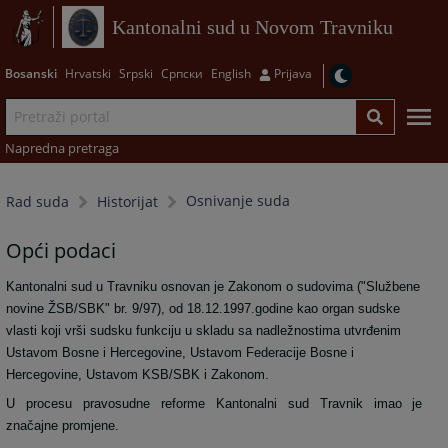
Kantonalni sud u Novom Travniku
Bosanski
Hrvatski
Srpski
Српски
English
Prijava
Napredna pretraga
Osnivanje suda
Rad suda
Historijat
Opći podaci
Kantonalni sud u Travniku osnovan je Zakonom o sudovima ("Službene
novine ŽSB/SBK" br. 9/97), od 18.12.1997.godine kao organ sudske
vlasti koji vrši sudsku funkciju u skladu sa nadležnostima utvrđenim
Ustavom Bosne i Hercegovine, Ustavom Federacije Bosne i
Hercegovine, Ustavom KSB/SBK i Zakonom.
U procesu pravosudne reforme Kantonalni sud Travnik imao je
značajne promjene.