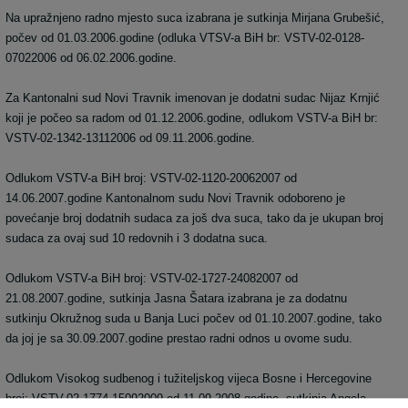
Na upražnjeno radno mjesto suca izabrana je sutkinja Mirjana Grubešić,
počev od 01.03.2006.godine (odluka VTSV-a BiH br: VSTV-02-0128-
07022006 od 06.02.2006.godine.
Za Kantonalni sud Novi Travnik imenovan je dodatni sudac Nijaz Krnjić
koji je počeo sa radom od 01.12.2006.godine, odlukom VSTV-a BiH br:
VSTV-02-1342-13112006 od 09.11.2006.godine.
Odlukom VSTV-a BiH broj: VSTV-02-1120-20062007 od
14.06.2007.godine Kantonalnom sudu Novi Travnik odoboreno je
povećanje broj dodatnih sudaca za još dva suca, tako da je ukupan broj
sudaca za ovaj sud 10 redovnih i 3 dodatna suca.
Odlukom VSTV-a BiH broj: VSTV-02-1727-24082007 od
21.08.2007.godine, sutkinja Jasna Šatara izabrana je za dodatnu
sutkinju Okružnog suda u Banja Luci počev od 01.10.2007.godine, tako
da joj je sa 30.09.2007.godine prestao radni odnos u ovome sudu.
Odlukom Visokog sudbenog i tužiteljskog vijeca Bosne i Hercegovine
broj: VSTV-02-1774-15092009 od 11.09.2008.godine, sutkinja Angela