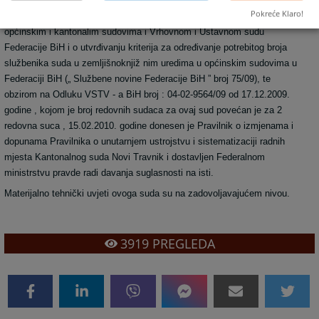
Kako je dana 03.12.2009. godine stupio na snagu novi Pravilnik o
Pokreće Klaro!
utvrđivanju kriterija za određivanje potrebitog broja službenika suda u
općinskim i kantonalim sudovima i Vrhovnom i Ustavnom sudu
Federacije BiH i o utvrđivanju kriterija za određivanje potrebitog broja
službenika suda u zemljišnoknjiž nim uredima u općinskim sudovima u
Federaciji BiH („ Službene novine Federacije BiH ” broj 75/09), te
obzirom na Odluku VSTV - a BiH broj : 04-02-9564/09 od 17.12.2009.
godine , kojom je broj redovnih sudaca za ovaj sud povećan je za 2
redovna suca , 15.02.2010. godine donesen je Pravilnik o izmjenama i
dopunama Pravilnika o unutarnjem ustrojstvu i sistematizaciji radnih
mjesta Kantonalnog suda Novi Travnik i dostavljen Federalnom
ministrstvu pravde radi davanja suglasnosti na isti.
Materijalno tehnički uvjeti ovoga suda su na zadovoljavajućem nivou.
3919
PREGLEDA