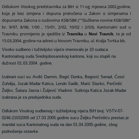
Odlukom Visokog predstavnika za BiH iz 11-og mjeseca 2002.godine,
koja je bez izmjena i dopuna pretočena u Zakon o izmjenama i
dopunama Zakona o sudovima KSB/SBK (""Službene novine KSB/SBK"
br. 9/97, 8/98, 1/00 , 15/01, 2/02, 10/02 i 2/03), Kantonalni sud u
Travniku promijenio je sjedište iz
u
, te je od
Travnika
Novi Travnik
15.03.2004. godine na adresi u Novom Travniku, ul. Kralja Tvrtka bb.
Visoko sudbeno i tužiteljsko vijeće imenovalo je 10 sudaca
Kantonalnog suda Srednjobosanskog kantona, koji su stupili na
dužnost 01.03.2004. godine.
Izabrani suci su: Avdić Darmin, Begić Dunka, Begović Senad, Ćosić
Zuhdija, Jozak-Mađar Katica, Lendo Sadik, Marić Slavko, Perčinlić
Željko, Šatara Jasna i Žuljević Vladimir. Sutkinja Katica Jozak-Mađar
izabrana je za predsjednika suda.
Odlukom Visokog sudbenog i tužiteljskog vijeća BiH broj: VSTV-07-
0246-21032005 od 17.03.2005.godine sucu Željku Perčinliću prestao je
mandat suca Kantonalnog suda na dan 01.04.2005.godine, zbog
podnošenja ostavke.