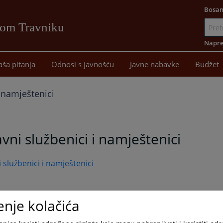
Bosan
vom Travniku
Idi
na
Napre
sadržaj
aša pitanja
Odnosi s javnošću
Javne nabavke
Budžet
i namještenici
vni službenici i namještenici
 službenici i namještenici
enje kolačića