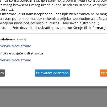
nica koristi određene skripte koje mogu pohranjivati i koristiti od
iz vašeg browsera i vašeg uređaja (npr. IP adresa uređaja, varijable 
era, ...).
h informacija su nam neophodne i bez njih web stranica ne bi mog
i u svom punom obimu, dok neke nisu prijeko neophodne a služe z
 procjenu nivoa posjećenosti, budućeg usavršavanja stranice...).
tu možete dozvoliti ili uskratiti pravo na korištenje tih informacija
nslation
(obavezna)
Servisi treće strane
litika o posjećenosti stranica
Servisi treće strane
tam
Prihvatam odabrane
Pri