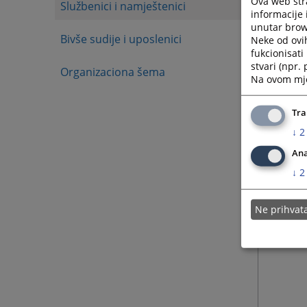
Ova web stra
Službenici i namještenici
informacije 
unutar brows
Bivše sudije i uposlenici
Neke od ovi
fukcionisat
stvari (npr.
Organizaciona šema
Na ovom mjes
Tra
↓
2
Ana
↓
2
Ne prihva