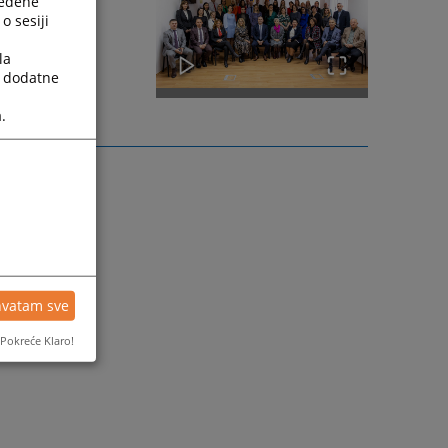
ređene
o sesiji
la
a dodatne
.
hvatam sve
Pokreće Klaro!