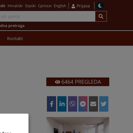
ski
Hrvatski
Srpski
Српски
English
Prijava
dna pretraga
Kontakt
6464
PREGLEDA