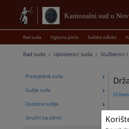
Kantonalni sud u No
Rad suda
Oglasna ploča
Sudske odluke
V
Službenici 
Rad suda
Uposlenici suda
Predsjednik suda
Drža
Sudije suda
Državni
Dodatne sudije
Korišt
Stručni saradnici