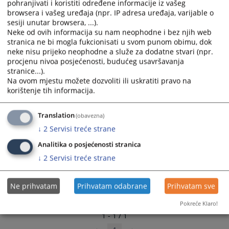
pohranjivati i koristiti određene informacije iz vašeg
browsera i vašeg uređaja (npr. IP adresa uređaja, varijable o
Linkovi
sesiji unutar browsera, ...).
Neke od ovih informacija su nam neophodne i bez njih web
Raspored
stranica ne bi mogla fukcionisati u svom punom obimu, dok
neke nisu prijeko neophodne a služe za dodatne stvari (npr.
procjenu nivoa posjećenosti, budućeg usavršavanja
stranice...).
Na ovom mjestu možete dozvoliti ili uskratiti pravo na
korištenje tih informacija.
Translation
(obavezna)
↓
2
Servisi treće strane
Analitika o posjećenosti stranica
↓
2
Servisi treće strane
Ne prihvatam
Prihvatam odabrane
Prihvatam sve
Pokreće Klaro!
1 - 1 / 1