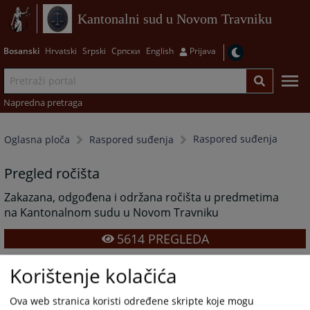
Kantonalni sud u Novom Travniku
Bosanski
Hrvatski
Srpski
Српски
English
Prijava
Napredna pretraga
Raspored suđenja
Oglasna ploča
Raspored suđenja
Pregled ročišta
Zakazana, odgođena i održana ročišta u predmetima
na Kantonalnom sudu u Novom Travniku
5614
PREGLEDA
Korištenje kolačića
Ova web stranica koristi određene skripte koje mogu