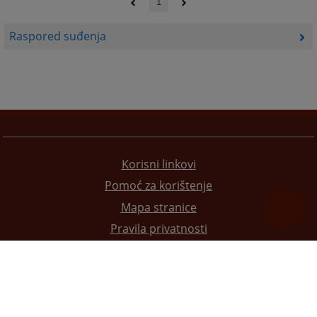
1
Raspored suđenja
Korisni linkovi
Pomoć za korištenje
Mapa stranice
Pravila privatnosti
Redizajn web stranice je finansirala Evropska unija. Za njen sadržaj isključivo je odgovorno
Visoko sudsko i tužilačko vijeće BiH i ona ne odražava nužno stavove Evropske unije.