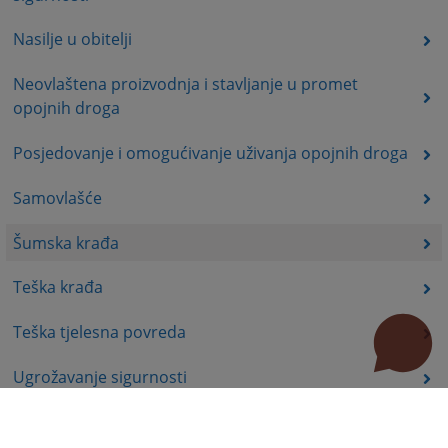
Nasilje u obitelji
Neovlaštena proizvodnja i stavljanje u promet
opojnih droga
Posjedovanje i omogućivanje uživanja opojnih droga
Samovlašće
Šumska krađa
Teška krađa
Teška tjelesna povreda
Ugrožavanje sigurnosti