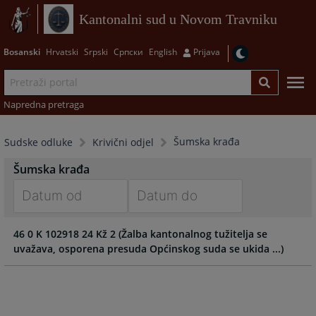
Kantonalni sud u Novom Travniku
Bosanski
Hrvatski
Srpski
Српски
English
Prijava
Napredna pretraga
Šumska krađa
Sudske odluke
Krivični odjel
Šumska krađa
Navigate
Navigate
46 0 K 102918 24 Kž 2 (Žalba kantonalnog tužitelja se
forward
forward
uvažava, osporena presuda Općinskog suda se ukida ...)
to
to
interact
interact
with
with
the
the
calendar
calendar