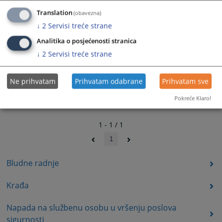
Translation
(obavezna)
↓
2
Servisi treće strane
Analitika o posjećenosti stranica
↓
2
Servisi treće strane
Ne prihvatam
Prihvatam odabrane
Prihvatam sve
Pokreće Klaro!
1 - 1 / 1
1
Bludne radnje
Krađa
Napada na službenu osobu u vršenju poslova
sigurnosti