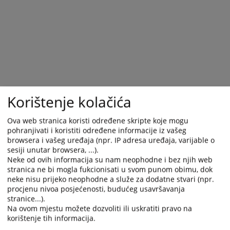
and
and
select
select
a
a
date.
date.
Press
Press
the
the
question
question
mark
mark
Korištenje kolačića
key
key
to
to
Ova web stranica koristi određene skripte koje mogu
get
get
pohranjivati i koristiti određene informacije iz vašeg
the
the
browsera i vašeg uređaja (npr. IP adresa uređaja, varijable o
keyboard
keyboard
sesiji unutar browsera, ...).
shortcuts
shortcuts
Neke od ovih informacija su nam neophodne i bez njih web
for
for
stranica ne bi mogla fukcionisati u svom punom obimu, dok
changing
changing
neke nisu prijeko neophodne a služe za dodatne stvari (npr.
procjenu nivoa posjećenosti, budućeg usavršavanja
dates.
dates.
stranice...).
Na ovom mjestu možete dozvoliti ili uskratiti pravo na
korištenje tih informacija.