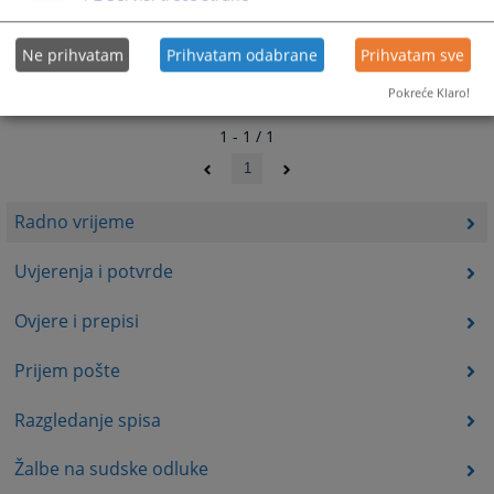
Ne prihvatam
Prihvatam odabrane
Prihvatam sve
Pokreće Klaro!
1 - 1 / 1
1
Radno vrijeme
Uvjerenja i potvrde
Ovjere i prepisi
Prijem pošte
Razgledanje spisa
Žalbe na sudske odluke