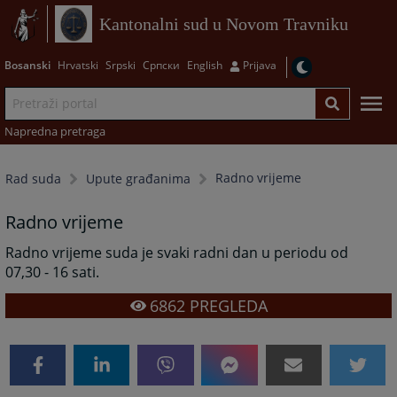
Kantonalni sud u Novom Travniku
Bosanski
Hrvatski
Srpski
Српски
English
Prijava
Napredna pretraga
Radno vrijeme
Rad suda
Upute građanima
Radno vrijeme
Radno vrijeme suda je svaki radni dan u periodu od
07,30 - 16 sati.
6862
PREGLEDA